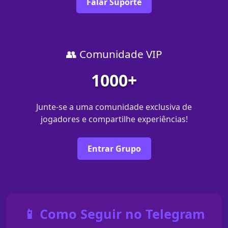
Falar Suporte
👥 Comunidade VIP
1000+
Junte-se a uma comunidade exclusiva de
jogadores e compartilhe experiências!
Entrar Grupo
📱 Como Seguir no Telegram