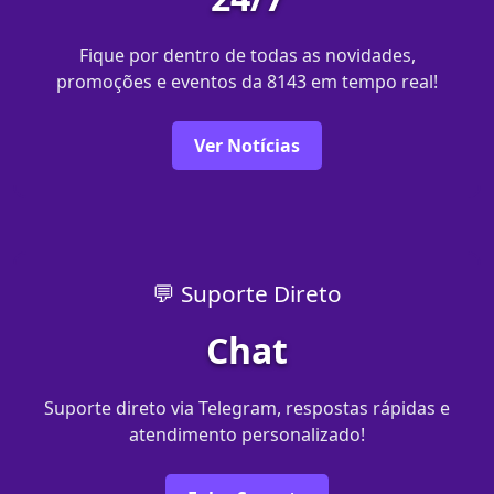
Fique por dentro de todas as novidades,
promoções e eventos da 8143 em tempo real!
Ver Notícias
💬 Suporte Direto
Chat
Suporte direto via Telegram, respostas rápidas e
atendimento personalizado!