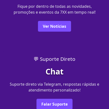
Fique por dentro de todas as novidades,
promoções e eventos da 7XX em tempo real!
Ver Notícias
💬 Suporte Direto
Chat
Suporte direto via Telegram, respostas rápidas e
atendimento personalizado!
Falar Suporte