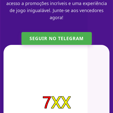
acesso a promoções incríveis e uma experiência
de jogo inigualável. Junte-se aos vencedores
agora!
SEGUIR NO TELEGRAM