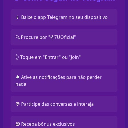
📱 Baixe o app Telegram no seu dispositivo
🔍 Procure por "@7UOficial"
👆 Toque em "Entrar" ou "Join"
🔔 Ative as notificações para não perder
nada
💬 Participe das conversas e interaja
🎁 Receba bônus exclusivos