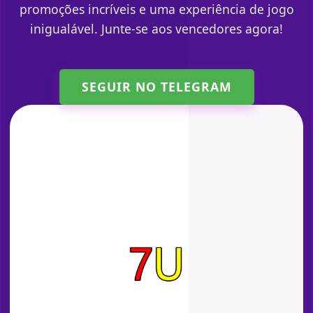
promoções incríveis e uma experiência de jogo
inigualável. Junte-se aos vencedores agora!
SEGUIR NO TELEGRAM