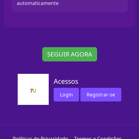
automaticamente
SEGUIR AGORA
Acessos
Login
Registrar-se
Políticas de Privacidade
Termos e Condições