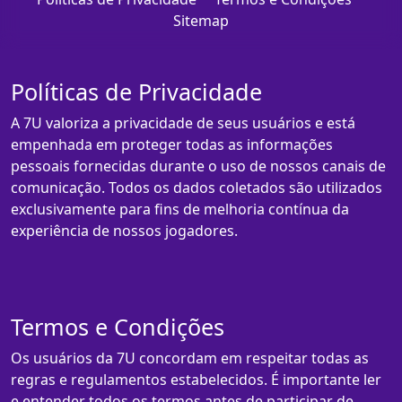
Sitemap
Políticas de Privacidade
A 7U valoriza a privacidade de seus usuários e está
empenhada em proteger todas as informações
pessoais fornecidas durante o uso de nossos canais de
comunicação. Todos os dados coletados são utilizados
exclusivamente para fins de melhoria contínua da
experiência de nossos jogadores.
Termos e Condições
Os usuários da 7U concordam em respeitar todas as
regras e regulamentos estabelecidos. É importante ler
e entender todos os termos antes de participar de