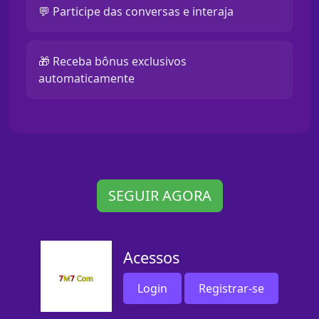
💬 Participe das conversas e interaja
🎁 Receba bônus exclusivos
automaticamente
SEGUIR AGORA
Acessos
Login
Registrar-se