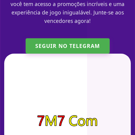
você tem acesso a promoções incríveis e uma
experiência de jogo inigualável. Junte-se aos
vencedores agora!
SEGUIR NO TELEGRAM