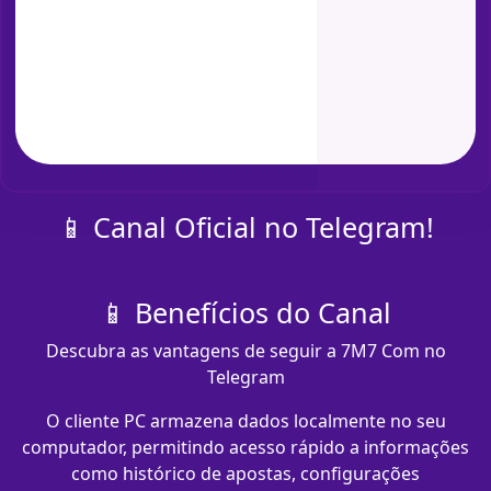
📱 Canal Oficial no Telegram!
📱 Benefícios do Canal
Descubra as vantagens de seguir a 7M7 Com no
Telegram
O cliente PC armazena dados localmente no seu
computador, permitindo acesso rápido a informações
como histórico de apostas, configurações