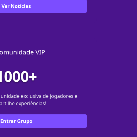
Ver Notícias
Comunidade VIP
1000+
unidade exclusiva de jogadores e
rtilhe experiências!
Entrar Grupo