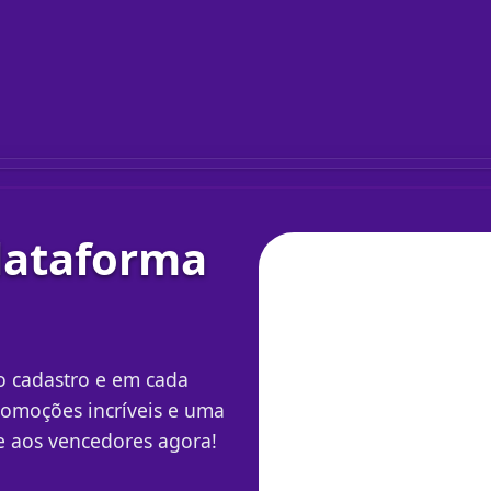
Plataforma
o cadastro e em cada
romoções incríveis e uma
se aos vencedores agora!