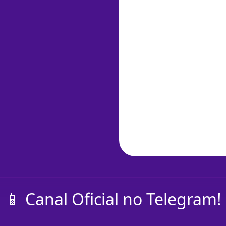
📱 Canal Oficial no Telegram!