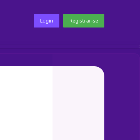
Login
Registrar-se