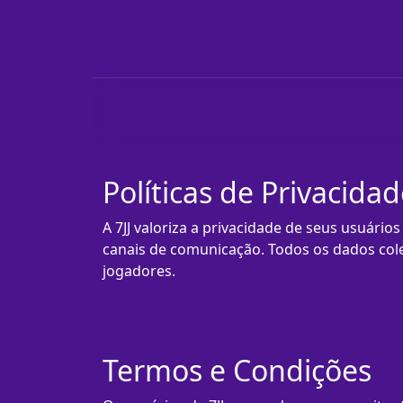
Políticas de Privacida
A 7JJ valoriza a privacidade de seus usuár
canais de comunicação. Todos os dados cole
jogadores.
Termos e Condições