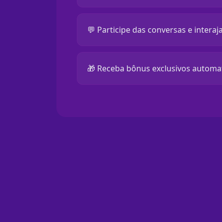
💬 Participe das conversas e interaj
🎁 Receba bônus exclusivos autom