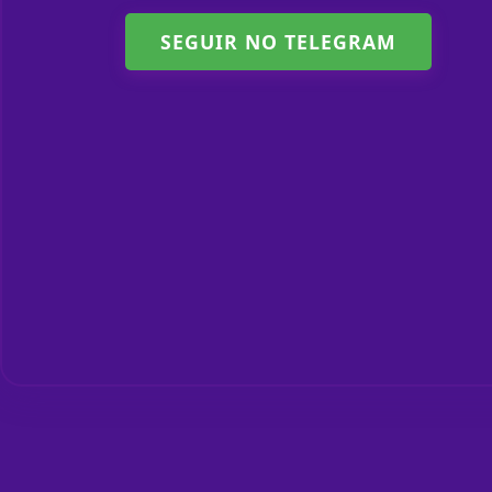
SEGUIR NO TELEGRAM