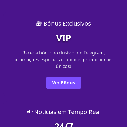
🎁 Bônus Exclusivos
VIP
Receba bônus exclusivos do Telegram,
promoções especiais e códigos promocionais
únicos!
Ver Bônus
📢 Notícias em Tempo Real
24/7