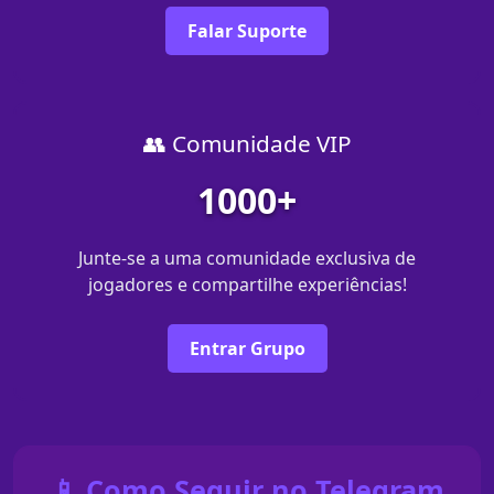
Falar Suporte
👥 Comunidade VIP
1000+
Junte-se a uma comunidade exclusiva de
jogadores e compartilhe experiências!
Entrar Grupo
📱 Como Seguir no Telegram