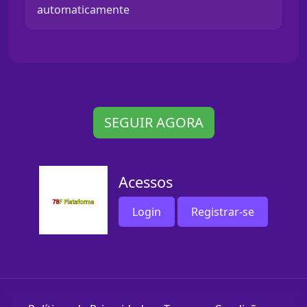
automaticamente
SEGUIR AGORA
Acessos
Login
Registrar-se