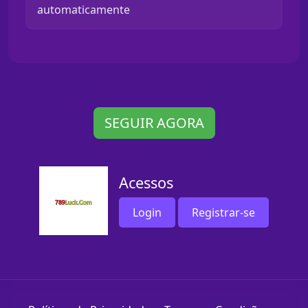
automaticamente
SEGUIR AGORA
Acessos
Login
Registrar-se