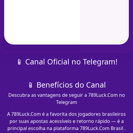
📱 Canal Oficial no Telegram!
📱 Benefícios do Canal
Descubra as vantagens de seguir a 789Luck.Com no
Telegram
A 789Luck.Com é a favorita dos jogadores brasileiros
por suas apostas acessíveis e retorno rápido — é a
principal escolha na plataforma 789Luck.Com Brasil .