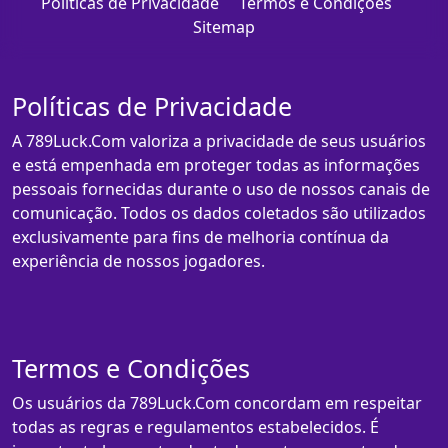
Políticas de Privacidade
Termos e Condições
Sitemap
Políticas de Privacidade
A 789Luck.Com valoriza a privacidade de seus usuários
e está empenhada em proteger todas as informações
pessoais fornecidas durante o uso de nossos canais de
comunicação. Todos os dados coletados são utilizados
exclusivamente para fins de melhoria contínua da
experiência de nossos jogadores.
Termos e Condições
Os usuários da 789Luck.Com concordam em respeitar
todas as regras e regulamentos estabelecidos. É