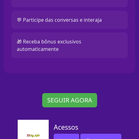
💬 Participe das conversas e interaja
🎁 Receba bônus exclusivos
automaticamente
SEGUIR AGORA
Acessos