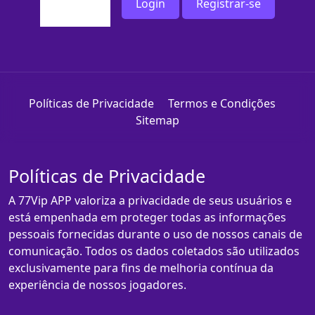
Login
Registrar-se
Políticas de Privacidade
Termos e Condições
Sitemap
Políticas de Privacidade
A 77Vip APP valoriza a privacidade de seus usuários e
está empenhada em proteger todas as informações
pessoais fornecidas durante o uso de nossos canais de
comunicação. Todos os dados coletados são utilizados
exclusivamente para fins de melhoria contínua da
experiência de nossos jogadores.