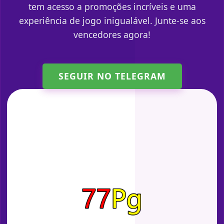
tem acesso a promoções incríveis e uma
experiência de jogo inigualável. Junte-se aos
vencedores agora!
SEGUIR NO TELEGRAM