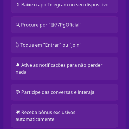
📱 Baixe o app Telegram no seu dispositivo
🔍 Procure por "@77PgOficial"
👆 Toque em "Entrar" ou "Join"
🔔 Ative as notificações para não perder
nada
💬 Participe das conversas e interaja
🎁 Receba bônus exclusivos
automaticamente