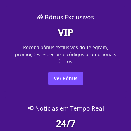
🎁 Bônus Exclusivos
VIP
Receba bônus exclusivos do Telegram,
promoções especiais e códigos promocionais
únicos!
Ver Bônus
📢 Notícias em Tempo Real
24/7