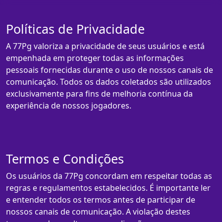
Políticas de Privacidade
A 77Pg valoriza a privacidade de seus usuários e está
empenhada em proteger todas as informações
pessoais fornecidas durante o uso de nossos canais de
comunicação. Todos os dados coletados são utilizados
exclusivamente para fins de melhoria contínua da
experiência de nossos jogadores.
Termos e Condições
Os usuários da 77Pg concordam em respeitar todas as
regras e regulamentos estabelecidos. É importante ler
e entender todos os termos antes de participar de
nossos canais de comunicação. A violação destes