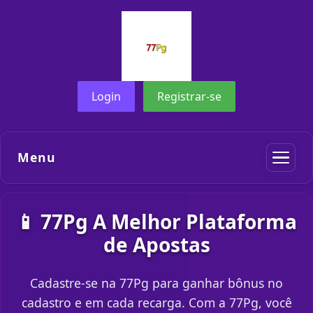
Login
Registrar-se
Menu
📱 77Pg A Melhor Plataforma
de Apostas
Cadastre-se na 77Pg para ganhar bônus no
cadastro e em cada recarga. Com a 77Pg, você