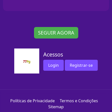
SEGUIR AGORA
Acessos
Login
Registrar-se
Políticas de Privacidade
Termos e Condições
Sitemap