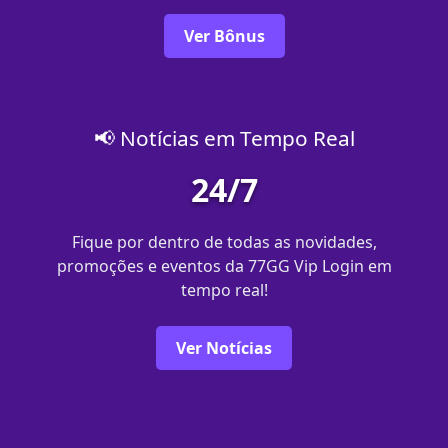
Ver Bônus
📢 Notícias em Tempo Real
24/7
Fique por dentro de todas as novidades,
promoções e eventos da 77GG Vip Login em
tempo real!
Ver Notícias