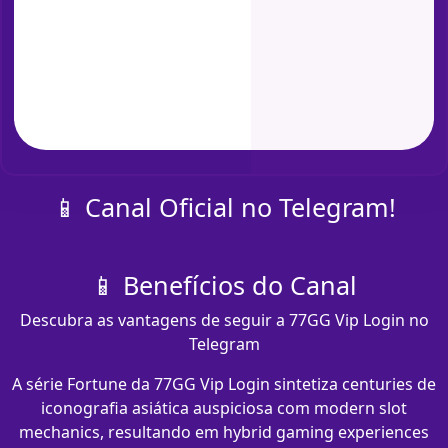
📱 Canal Oficial no Telegram!
📱 Benefícios do Canal
Descubra as vantagens de seguir a 77GG Vip Login no
Telegram
A série Fortune da 77GG Vip Login sintetiza centuries de
iconografia asiática auspiciosa com modern slot
mechanics, resultando em hybrid gaming experiences