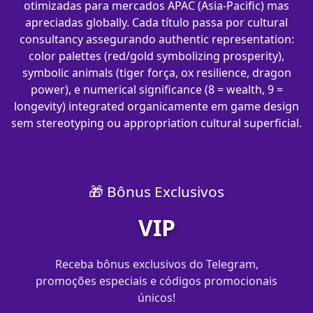
otimizadas para mercados APAC (Asia-Pacific) mas
apreciadas globally. Cada título passa por cultural
consultancy assegurando authentic representation:
color palettes (red/gold symbolizing prosperity),
symbolic animals (tiger força, ox resilience, dragon
power), e numerical significance (8 = wealth, 9 =
longevity) integrated organicamente em game design
sem stereotyping ou appropriation cultural superficial.
🎁 Bônus Exclusivos
VIP
Receba bônus exclusivos do Telegram,
promoções especiais e códigos promocionais
únicos!