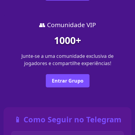
👥 Comunidade VIP
1000+
Junte-se a uma comunidade exclusiva de
jogadores e compartilhe experiências!
Entrar Grupo
📱 Como Seguir no Telegram