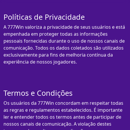
Políticas de Privacidade
A 777Win valoriza a privacidade de seus usuários e está
empenhada em proteger todas as informações
pessoais fornecidas durante o uso de nossos canais de
comunicação. Todos os dados coletados são utilizados
exclusivamente para fins de melhoria contínua da
experiência de nossos jogadores.
Termos e Condições
Os usuários da 777Win concordam em respeitar todas
as regras e regulamentos estabelecidos. É importante
ler e entender todos os termos antes de participar de
nossos canais de comunicação. A violação destes