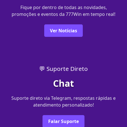
Fique por dentro de todas as novidades,
promoções e eventos da 777Win em tempo real!
Ver Notícias
💬 Suporte Direto
Chat
Suporte direto via Telegram, respostas rápidas e
atendimento personalizado!
Falar Suporte