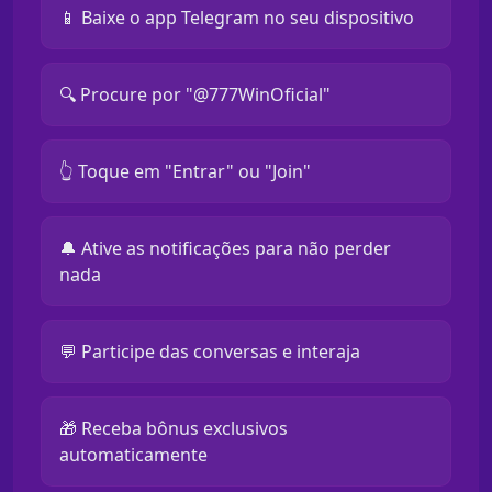
📱 Baixe o app Telegram no seu dispositivo
🔍 Procure por "@777WinOficial"
👆 Toque em "Entrar" ou "Join"
🔔 Ative as notificações para não perder
nada
💬 Participe das conversas e interaja
🎁 Receba bônus exclusivos
automaticamente