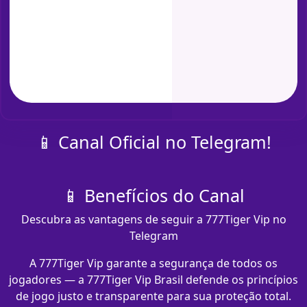
📱 Canal Oficial no Telegram!
📱 Benefícios do Canal
Descubra as vantagens de seguir a 777Tiger Vip no
Telegram
A 777Tiger Vip garante a segurança de todos os
jogadores — a 777Tiger Vip Brasil defende os princípios
de jogo justo e transparente para sua proteção total.