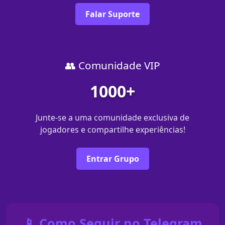
Falar Suporte
👥 Comunidade VIP
1000+
Junte-se a uma comunidade exclusiva de
jogadores e compartilhe experiências!
Entrar Grupo
📱 Como Seguir no Telegram