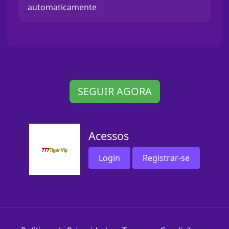
automaticamente
SEGUIR AGORA
Acessos
Login
Registrar-se