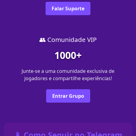
Falar Suporte
👥 Comunidade VIP
1000+
Junte-se a uma comunidade exclusiva de
jogadores e compartilhe experiências!
Entrar Grupo
📱 Como Seguir no Telegram