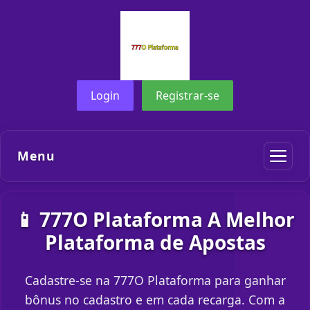
Login
Registrar-se
Menu
📱 777O Plataforma A Melhor
Plataforma de Apostas
Cadastre-se na 777O Plataforma para ganhar
bônus no cadastro e em cada recarga. Com a