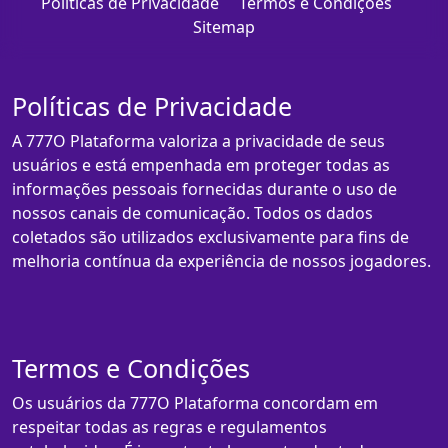
Políticas de Privacidade
Termos e Condições
Sitemap
Políticas de Privacidade
A 777O Plataforma valoriza a privacidade de seus
usuários e está empenhada em proteger todas as
informações pessoais fornecidas durante o uso de
nossos canais de comunicação. Todos os dados
coletados são utilizados exclusivamente para fins de
melhoria contínua da experiência de nossos jogadores.
Termos e Condições
Os usuários da 777O Plataforma concordam em
respeitar todas as regras e regulamentos