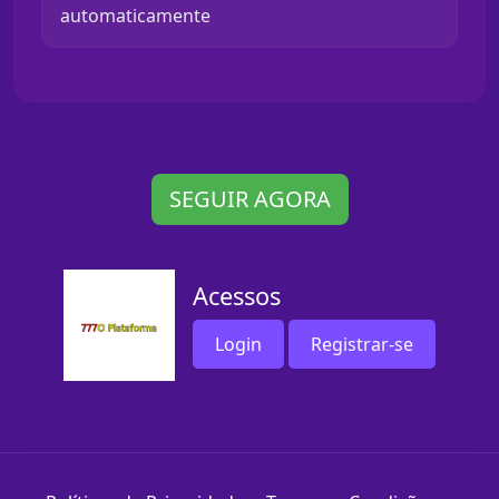
automaticamente
SEGUIR AGORA
Acessos
Login
Registrar-se