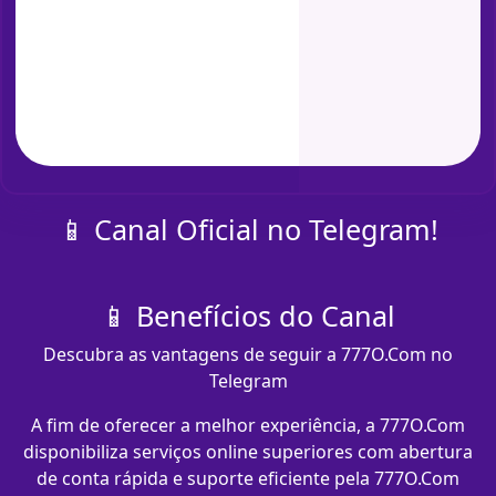
📱 Canal Oficial no Telegram!
📱 Benefícios do Canal
Descubra as vantagens de seguir a 777O.Com no
Telegram
A fim de oferecer a melhor experiência, a 777O.Com
disponibiliza serviços online superiores com abertura
de conta rápida e suporte eficiente pela 777O.Com