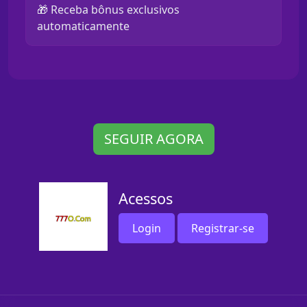
🎁 Receba bônus exclusivos
automaticamente
SEGUIR AGORA
Acessos
Login
Registrar-se