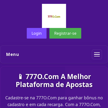
Login
Registrar-se
Menu
📱 777O.Com A Melhor
Plataforma de Apostas
Cadastre-se na 777O.Com para ganhar bônus no
cadastro e em cada recarga. Com a 777O.Com,