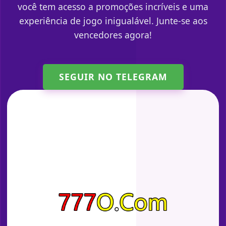
você tem acesso a promoções incríveis e uma
experiência de jogo inigualável. Junte-se aos
vencedores agora!
SEGUIR NO TELEGRAM