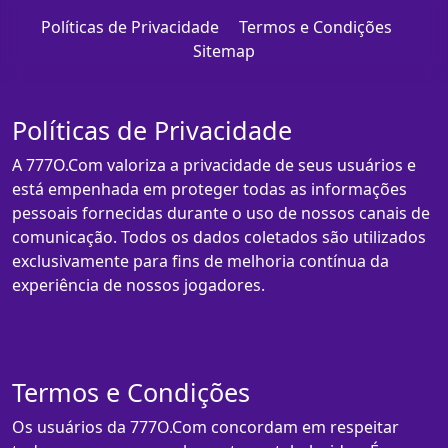
Políticas de Privacidade
Termos e Condições
Sitemap
Políticas de Privacidade
A 777O.Com valoriza a privacidade de seus usuários e
está empenhada em proteger todas as informações
pessoais fornecidas durante o uso de nossos canais de
comunicação. Todos os dados coletados são utilizados
exclusivamente para fins de melhoria contínua da
experiência de nossos jogadores.
Termos e Condições
Os usuários da 777O.Com concordam em respeitar