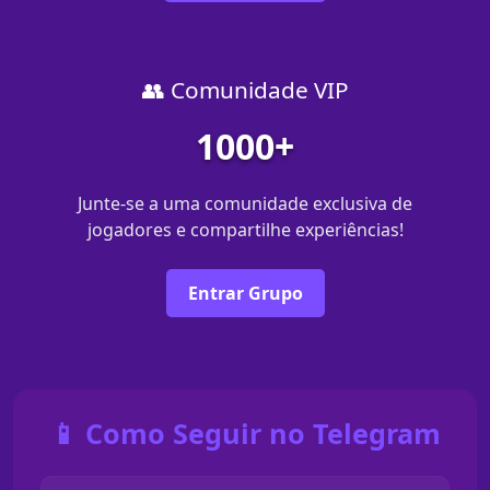
👥 Comunidade VIP
1000+
Junte-se a uma comunidade exclusiva de
jogadores e compartilhe experiências!
Entrar Grupo
📱 Como Seguir no Telegram