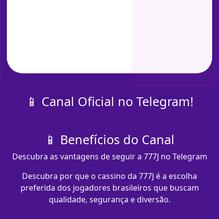
📱 Canal Oficial no Telegram!
📱 Benefícios do Canal
Descubra as vantagens de seguir a 777J no Telegram
Descubra por que o cassino da 777J é a escolha
preferida dos jogadores brasileiros que buscam
qualidade, segurança e diversão.