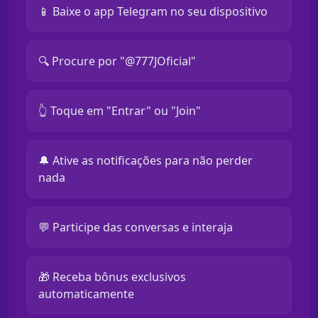
📱 Baixe o app Telegram no seu dispositivo
🔍 Procure por "@777JOficial"
👆 Toque em "Entrar" ou "Join"
🔔 Ative as notificações para não perder
nada
💬 Participe das conversas e interaja
🎁 Receba bônus exclusivos
automaticamente