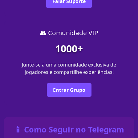
Falar Suporte
👥 Comunidade VIP
1000+
Junte-se a uma comunidade exclusiva de
jogadores e compartilhe experiências!
Entrar Grupo
📱 Como Seguir no Telegram