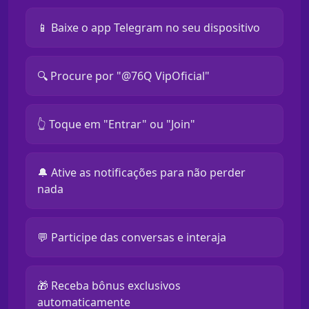
📱 Baixe o app Telegram no seu dispositivo
🔍 Procure por "@76Q VipOficial"
👆 Toque em "Entrar" ou "Join"
🔔 Ative as notificações para não perder
nada
💬 Participe das conversas e interaja
🎁 Receba bônus exclusivos
automaticamente