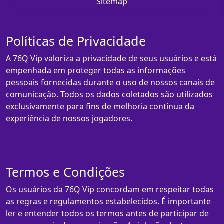
Sitemap
Políticas de Privacidade
A 76Q Vip valoriza a privacidade de seus usuários e está
empenhada em proteger todas as informações
pessoais fornecidas durante o uso de nossos canais de
comunicação. Todos os dados coletados são utilizados
exclusivamente para fins de melhoria contínua da
experiência de nossos jogadores.
Termos e Condições
Os usuários da 76Q Vip concordam em respeitar todas
as regras e regulamentos estabelecidos. É importante
ler e entender todos os termos antes de participar de