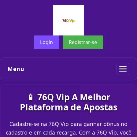
Login
Registrar-se
Menu
📱 76Q Vip A Melhor
Plataforma de Apostas
Cadastre-se na 76Q Vip para ganhar bônus no
cadastro e em cada recarga. Com a 76Q Vip, você