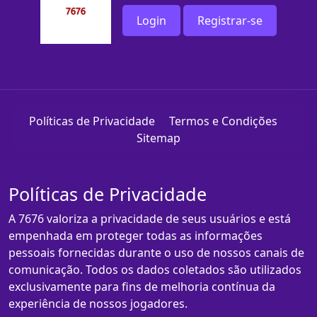
Login
Registrar-se
Políticas de Privacidade
Termos e Condições
Sitemap
Políticas de Privacidade
A 7676 valoriza a privacidade de seus usuários e está
empenhada em proteger todas as informações
pessoais fornecidas durante o uso de nossos canais de
comunicação. Todos os dados coletados são utilizados
exclusivamente para fins de melhoria contínua da
experiência de nossos jogadores.