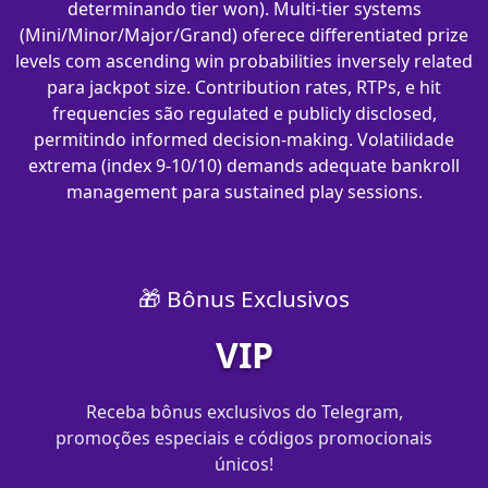
determinando tier won). Multi-tier systems
(Mini/Minor/Major/Grand) oferece differentiated prize
levels com ascending win probabilities inversely related
para jackpot size. Contribution rates, RTPs, e hit
frequencies são regulated e publicly disclosed,
permitindo informed decision-making. Volatilidade
extrema (index 9-10/10) demands adequate bankroll
management para sustained play sessions.
🎁 Bônus Exclusivos
VIP
Receba bônus exclusivos do Telegram,
promoções especiais e códigos promocionais
únicos!