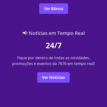
Ver Bônus
📢 Notícias em Tempo Real
24/7
Fique por dentro de todas as novidades,
promoções e eventos da 7676 em tempo real!
Ver Notícias