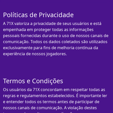
Políticas de Privacidade
A 71X valoriza a privacidade de seus usuários e está
empenhada em proteger todas as informações
pessoais fornecidas durante o uso de nossos canais de
comunicação. Todos os dados coletados são utilizados
exclusivamente para fins de melhoria contínua da
experiência de nossos jogadores.
Termos e Condições
Os usuários da 71X concordam em respeitar todas as
regras e regulamentos estabelecidos. É importante ler
e entender todos os termos antes de participar de
nossos canais de comunicação. A violação destes