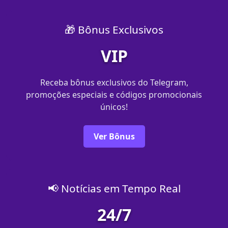
🎁 Bônus Exclusivos
VIP
Receba bônus exclusivos do Telegram,
promoções especiais e códigos promocionais
únicos!
Ver Bônus
📢 Notícias em Tempo Real
24/7