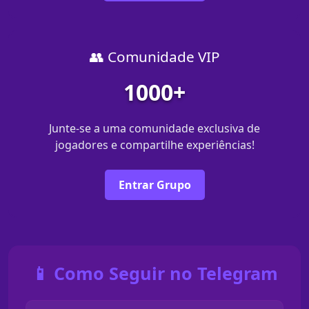
👥 Comunidade VIP
1000+
Junte-se a uma comunidade exclusiva de
jogadores e compartilhe experiências!
Entrar Grupo
📱 Como Seguir no Telegram