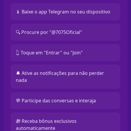
📱 Baixe o app Telegram no seu dispositivo
🔍 Procure por "@7075Oficial"
👆 Toque em "Entrar" ou "Join"
🔔 Ative as notificações para não perder
nada
💬 Participe das conversas e interaja
🎁 Receba bônus exclusivos
automaticamente