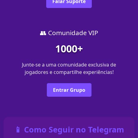
Falar Suporte
👥 Comunidade VIP
1000+
Junte-se a uma comunidade exclusiva de
jogadores e compartilhe experiências!
Entrar Grupo
📱 Como Seguir no Telegram