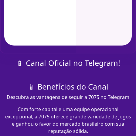
📱 Canal Oficial no Telegram!
📱 Benefícios do Canal
Descubra as vantagens de seguir a 7075 no Telegram
Com forte capital e uma equipe operacional
excepcional, a 7075 oferece grande variedade de jogos
e ganhou o favor do mercado brasileiro com sua
reputação sólida.