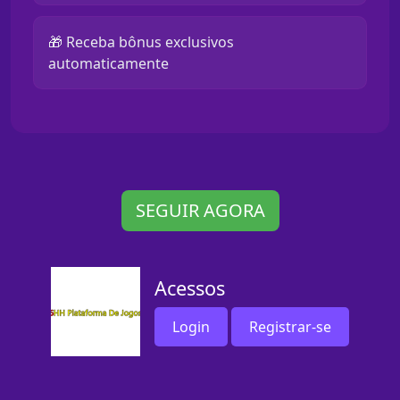
🎁 Receba bônus exclusivos
automaticamente
SEGUIR AGORA
Acessos
Login
Registrar-se