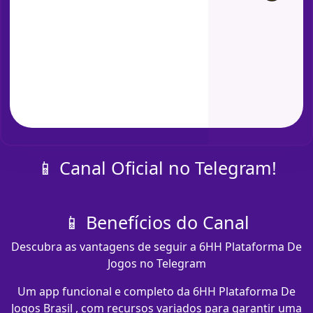
📱 Canal Oficial no Telegram!
📱 Benefícios do Canal
Descubra as vantagens de seguir a 6HH Plataforma De
Jogos no Telegram
Um app funcional e completo da 6HH Plataforma De
Jogos Brasil , com recursos variados para garantir uma