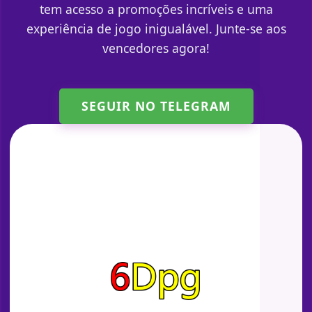
tem acesso a promoções incríveis e uma
experiência de jogo inigualável. Junte-se aos
vencedores agora!
SEGUIR NO TELEGRAM