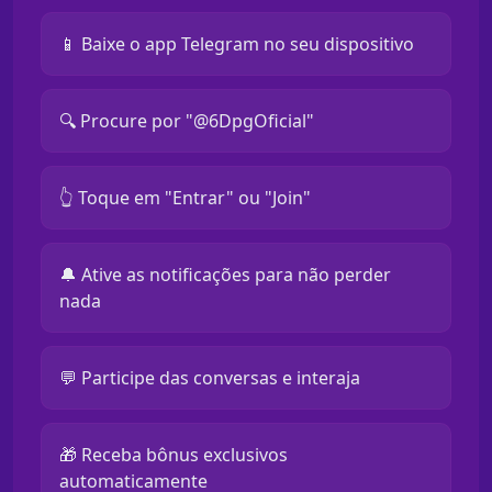
📱 Baixe o app Telegram no seu dispositivo
🔍 Procure por "@6DpgOficial"
👆 Toque em "Entrar" ou "Join"
🔔 Ative as notificações para não perder
nada
💬 Participe das conversas e interaja
🎁 Receba bônus exclusivos
automaticamente