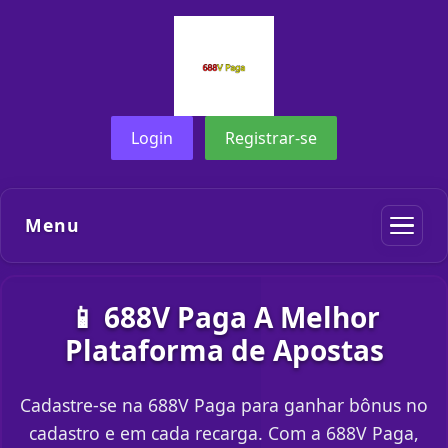
Login
Registrar-se
Menu
📱 688V Paga A Melhor
Plataforma de Apostas
Cadastre-se na 688V Paga para ganhar bônus no
cadastro e em cada recarga. Com a 688V Paga,