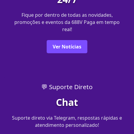
Fique por dentro de todas as novidades,
promoções e eventos da 688V Paga em tempo
real!
Ver Notícias
💬 Suporte Direto
Chat
Suporte direto via Telegram, respostas rápidas e
atendimento personalizado!