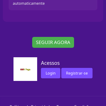
automaticamente
SEGUIR AGORA
Acessos
Login
Registrar-se