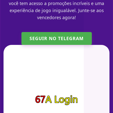
você tem acesso a promoções incríveis e uma
experiência de jogo inigualável. Junte-se aos
vencedores agora!
SEGUIR NO TELEGRAM