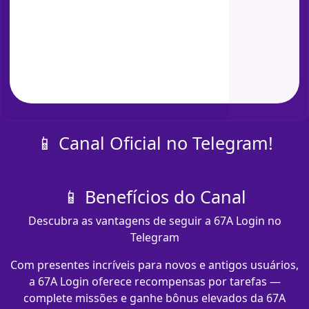
📱 Canal Oficial no Telegram!
📱 Benefícios do Canal
Descubra as vantagens de seguir a 67A Login no
Telegram
Com presentes incríveis para novos e antigos usuários,
a 67A Login oferece recompensas por tarefas —
complete missões e ganhe bônus elevados da 67A