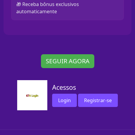
🎁 Receba bônus exclusivos
automaticamente
SEGUIR AGORA
Acessos
Login
Registrar-se