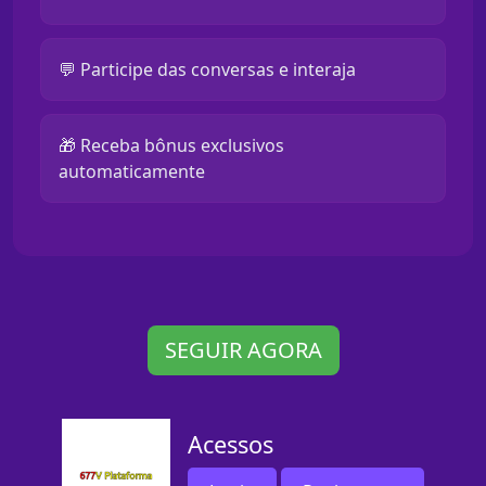
💬 Participe das conversas e interaja
🎁 Receba bônus exclusivos
automaticamente
SEGUIR AGORA
Acessos