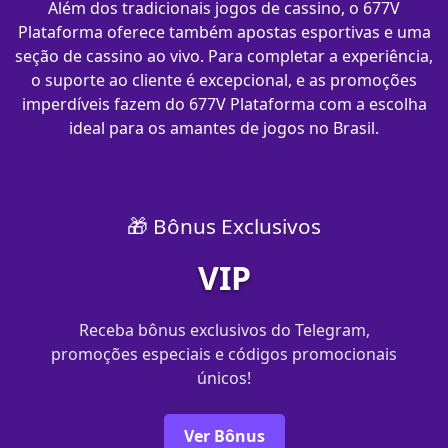
Além dos tradicionais jogos de cassino, o 677V
Plataforma oferece também apostas esportivas e uma
seção de cassino ao vivo. Para completar a experiência,
o suporte ao cliente é excepcional, e as promoções
imperdíveis fazem do 677V Plataforma com​ a escolha
ideal para os amantes de jogos no Brasil.
🎁 Bônus Exclusivos
VIP
Receba bônus exclusivos do Telegram,
promoções especiais e códigos promocionais
únicos!
Ver Bônus