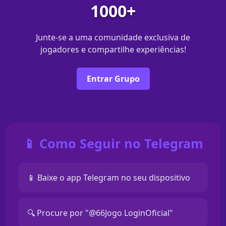
1000+
Junte-se a uma comunidade exclusiva de
jogadores e compartilhe experiências!
Entrar Grupo
📱 Como Seguir no Telegram
📱 Baixe o app Telegram no seu dispositivo
🔍 Procure por "@66Jogo LoginOficial"