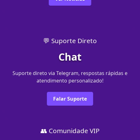
💬 Suporte Direto
Chat
Suporte direto via Telegram, respostas rápidas e
atendimento personalizado!
Falar Suporte
👥 Comunidade VIP