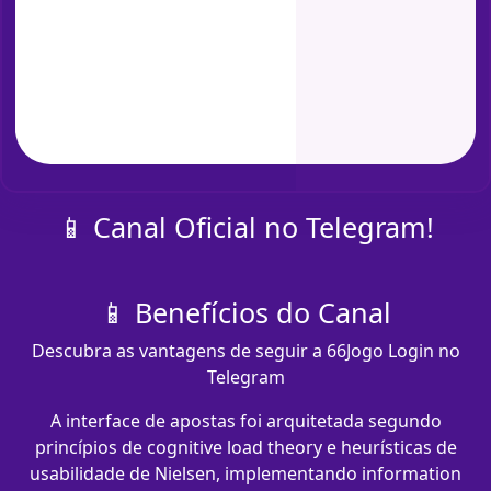
📱 Canal Oficial no Telegram!
📱 Benefícios do Canal
Descubra as vantagens de seguir a 66Jogo Login no
Telegram
A interface de apostas foi arquitetada segundo
princípios de cognitive load theory e heurísticas de
usabilidade de Nielsen, implementando information