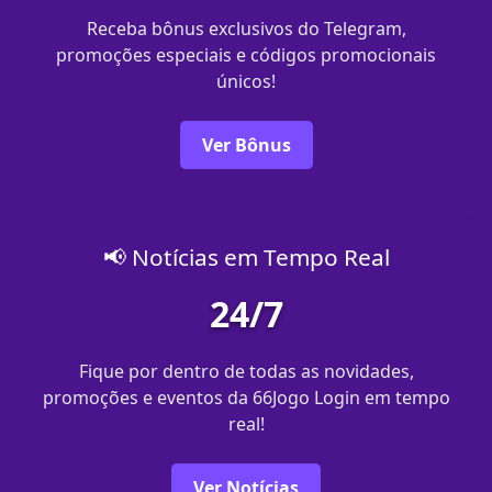
Receba bônus exclusivos do Telegram,
promoções especiais e códigos promocionais
únicos!
Ver Bônus
📢 Notícias em Tempo Real
24/7
Fique por dentro de todas as novidades,
promoções e eventos da 66Jogo Login em tempo
real!
Ver Notícias