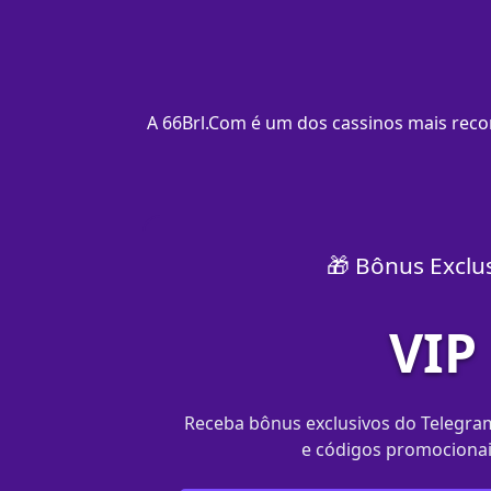
A 66Brl.Com é um dos cassinos mais reco
🎁 Bônus Exclu
VIP
Receba bônus exclusivos do Telegra
e códigos promocionai