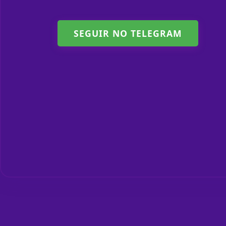
SEGUIR NO TELEGRAM