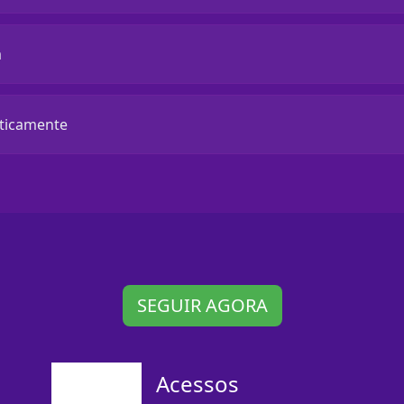
a
aticamente
SEGUIR AGORA
Acessos