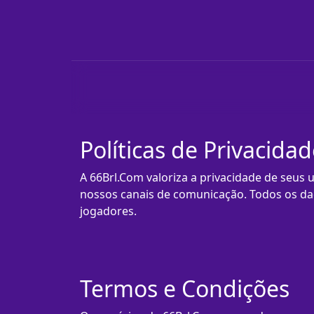
Políticas de Privacida
A 66Brl.Com valoriza a privacidade de seus
nossos canais de comunicação. Todos os dad
jogadores.
Termos e Condições