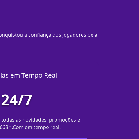
onquistou a confiança dos jogadores pela
cias em Tempo Real
24/7
e todas as novidades, promoções e
 66Brl.Com em tempo real!