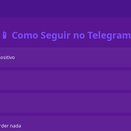
📱 Como Seguir no Telegram
ositivo
erder nada