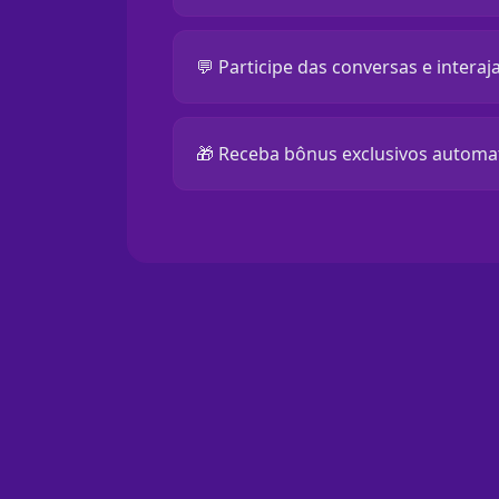
💬 Participe das conversas e interaj
🎁 Receba bônus exclusivos autom