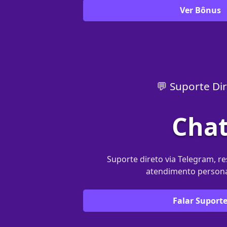
Ver Bônus
💬 Suporte Di
Cha
Suporte direto via Telegram, r
atendimento persona
Falar Suport