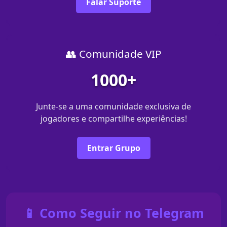
Falar Suporte
👥 Comunidade VIP
1000+
Junte-se a uma comunidade exclusiva de
jogadores e compartilhe experiências!
Entrar Grupo
📱 Como Seguir no Telegram