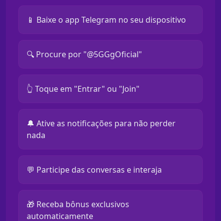
📱 Baixe o app Telegram no seu dispositivo
🔍 Procure por "@5GGgOficial"
👆 Toque em "Entrar" ou "Join"
🔔 Ative as notificações para não perder
nada
💬 Participe das conversas e interaja
🎁 Receba bônus exclusivos
automaticamente