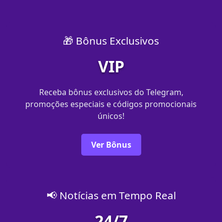
🎁 Bônus Exclusivos
VIP
Receba bônus exclusivos do Telegram,
promoções especiais e códigos promocionais
únicos!
Ver Bônus
📢 Notícias em Tempo Real
24/7