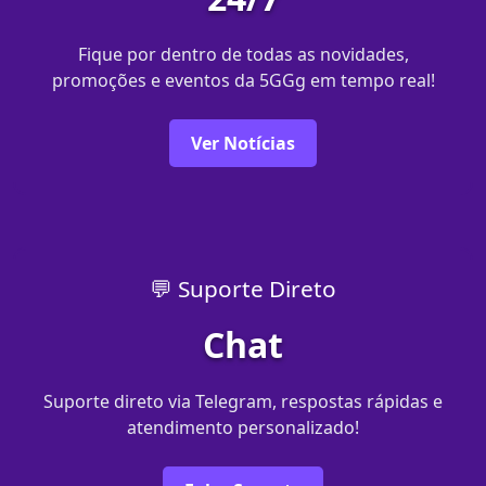
Fique por dentro de todas as novidades,
promoções e eventos da 5GGg em tempo real!
Ver Notícias
💬 Suporte Direto
Chat
Suporte direto via Telegram, respostas rápidas e
atendimento personalizado!