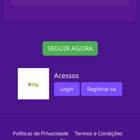
SEGUIR AGORA
Acessos
Login
Registrar-se
Políticas de Privacidade
Termos e Condições