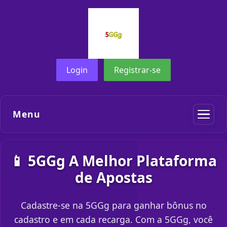
Login
Registrar-se
Menu
📱 5GGg A Melhor Plataforma
de Apostas
Cadastre-se na 5GGg para ganhar bônus no
cadastro e em cada recarga. Com a 5GGg, você