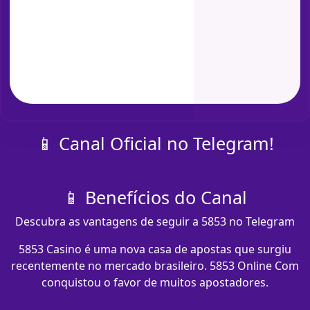
📱 Canal Oficial no Telegram!
📱 Benefícios do Canal
Descubra as vantagens de seguir a 5853 no Telegram
5853 Casino é uma nova casa de apostas que surgiu
recentemente no mercado brasileiro. 5853 Online Com
conquistou o favor de muitos apostadores.