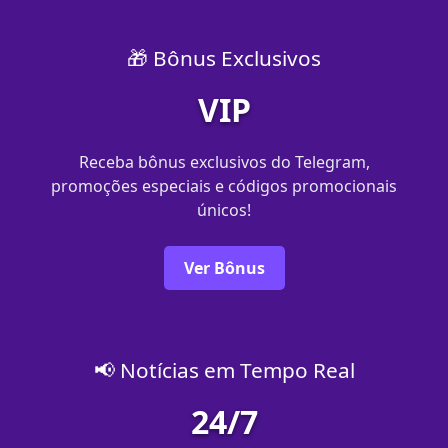
🎁 Bônus Exclusivos
VIP
Receba bônus exclusivos do Telegram,
promoções especiais e códigos promocionais
únicos!
Ver Bônus
📢 Notícias em Tempo Real
24/7