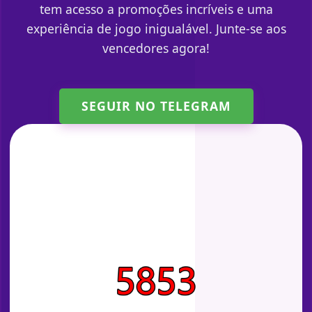
tem acesso a promoções incríveis e uma
experiência de jogo inigualável. Junte-se aos
vencedores agora!
SEGUIR NO TELEGRAM