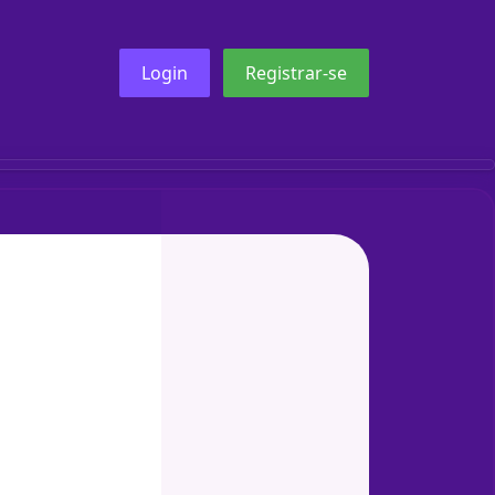
Login
Registrar-se