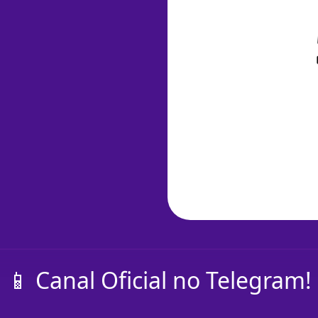
📱 Canal Oficial no Telegram!