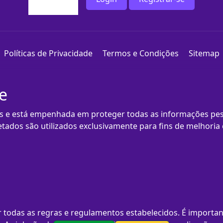
Políticas de Privacidade
Termos e Condições
Sitemap
de
ios e está empenhada em proteger todas as informações pe
tados são utilizados exclusivamente para fins de melhoria
todas as regras e regulamentos estabelecidos. É importan