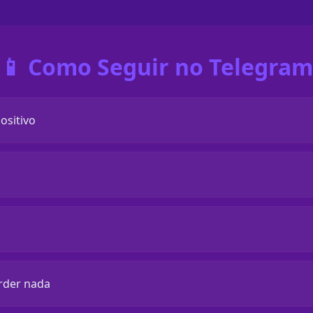
📱 Como Seguir no Telegram
ositivo
erder nada