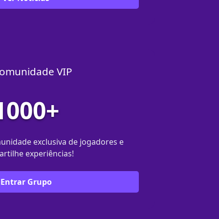
Comunidade VIP
1000+
unidade exclusiva de jogadores e
rtilhe experiências!
Entrar Grupo