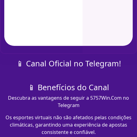
📱 Canal Oficial no Telegram!
📱 Benefícios do Canal
Descubra as vantagens de seguir a 5757Win.Com no
Telegram
Os esportes virtuais não são afetados pelas condições
climáticas, garantindo uma experiência de apostas
consistente e confiável.