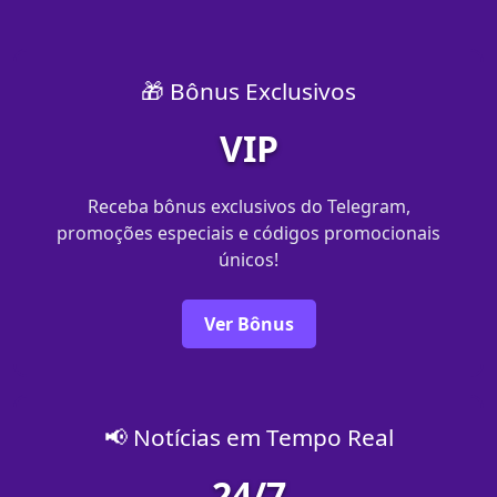
🎁 Bônus Exclusivos
VIP
Receba bônus exclusivos do Telegram,
promoções especiais e códigos promocionais
únicos!
Ver Bônus
📢 Notícias em Tempo Real
24/7