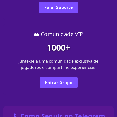
Falar Suporte
👥 Comunidade VIP
1000+
Junte-se a uma comunidade exclusiva de
jogadores e compartilhe experiências!
Entrar Grupo
📱 Como Seguir no Telegram