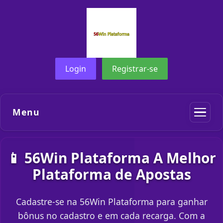
Login
Registrar-se
Menu
📱 56Win Plataforma A Melhor
Plataforma de Apostas
Cadastre-se na 56Win Plataforma para ganhar
bônus no cadastro e em cada recarga. Com a