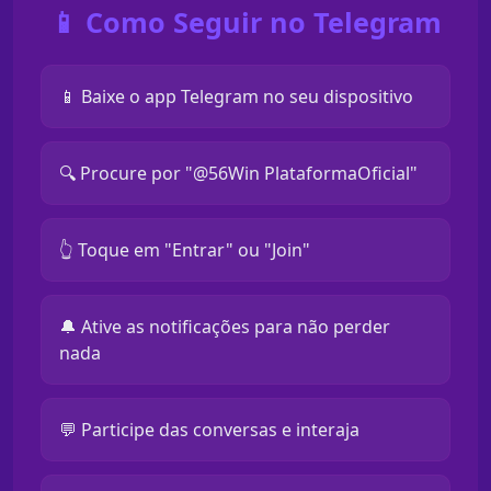
📱 Como Seguir no Telegram
📱 Baixe o app Telegram no seu dispositivo
🔍 Procure por "@56Win PlataformaOficial"
👆 Toque em "Entrar" ou "Join"
🔔 Ative as notificações para não perder
nada
💬 Participe das conversas e interaja