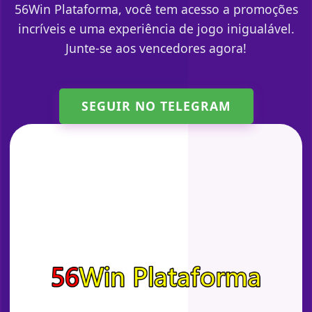
56Win Plataforma, você tem acesso a promoções
incríveis e uma experiência de jogo inigualável.
Junte-se aos vencedores agora!
SEGUIR NO TELEGRAM