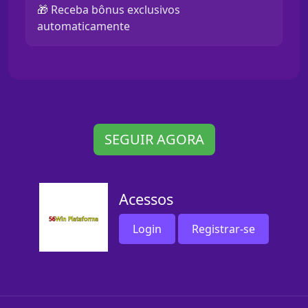
🎁 Receba bônus exclusivos
automaticamente
SEGUIR AGORA
Acessos
Login
Registrar-se