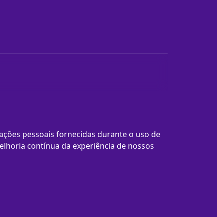
ações pessoais fornecidas durante o uso de
elhoria contínua da experiência de nossos