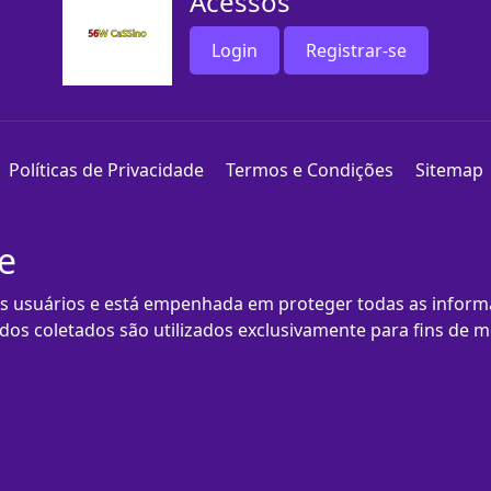
Acessos
Login
Registrar-se
Políticas de Privacidade
Termos e Condições
Sitemap
de
us usuários e está empenhada em proteger todas as inform
os coletados são utilizados exclusivamente para fins de m