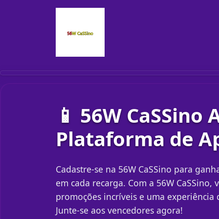
📱 56W CaSSino 
Plataforma de A
Cadastre-se na 56W CaSSino para ganha
em cada recarga. Com a 56W CaSSino, v
promoções incríveis e uma experiência d
Junte-se aos vencedores agora!