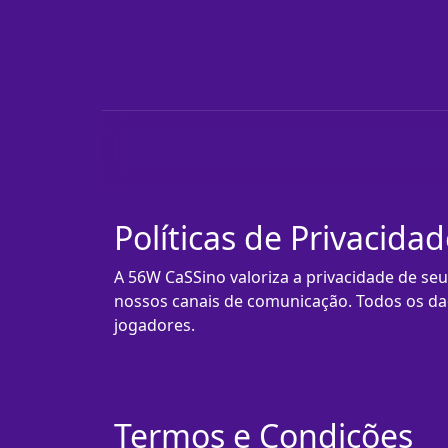
Políticas de Privacida
A 56W CaSSino valoriza a privacidade de se
nossos canais de comunicação. Todos os dad
jogadores.
Termos e Condições