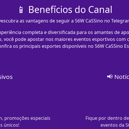
📱 Benefícios do Canal
escubra as vantagens de seguir a 56W CaSSino no Telegr
periência completa e diversificada para os amantes de apo
 você pode apostar nos maiores eventos esportivos com o
onfira os principais esportes disponíveis no 56W CaSSino E
sivos
📢 Notí
m, promoções especiais
Fique por dentro d
s únicos!
eventos da 5