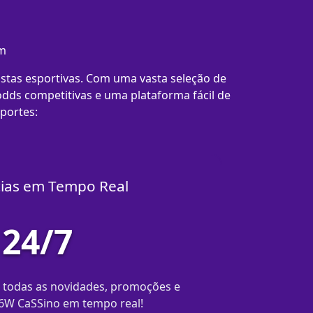
am
stas esportivas. Com uma vasta seleção de
dds competitivas e uma plataforma fácil de
sportes:
cias em Tempo Real
24/7
e todas as novidades, promoções e
6W CaSSino em tempo real!