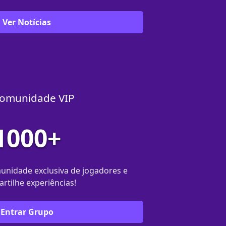
Ver Notícias
Comunidade VIP
1000+
unidade exclusiva de jogadores e
rtilhe experiências!
Entrar Grupo