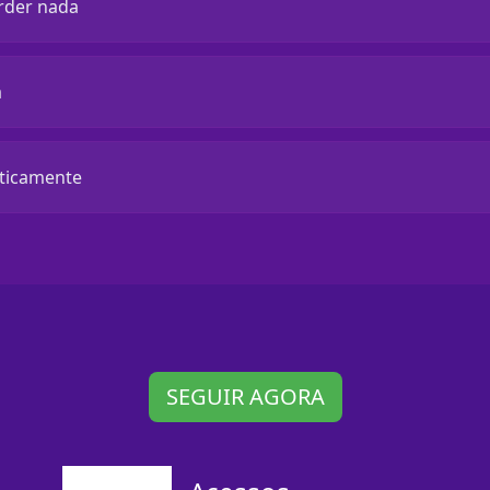
erder nada
a
aticamente
SEGUIR AGORA