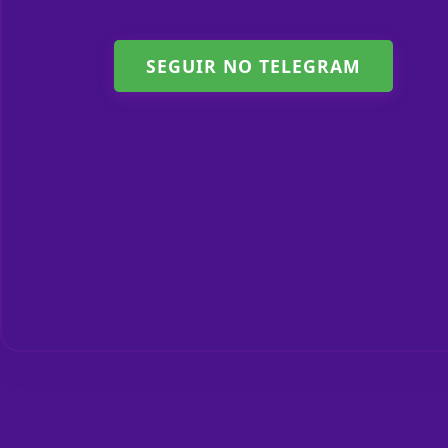
SEGUIR NO TELEGRAM