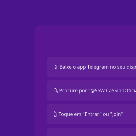
📱 Baixe o app Telegram no seu disp
🔍 Procure por "@56W CaSSinoOfici
👆 Toque em "Entrar" ou "Join"