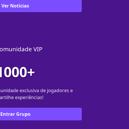
Ver Notícias
Comunidade VIP
1000+
unidade exclusiva de jogadores e
rtilhe experiências!
Entrar Grupo