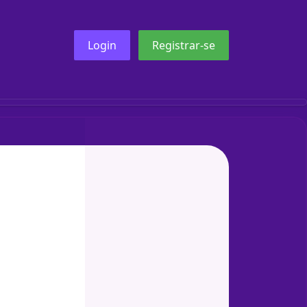
Login
Registrar-se