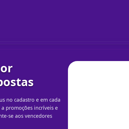
hor
postas
us no cadastro e em cada
 a promoções incríveis e
unte-se aos vencedores