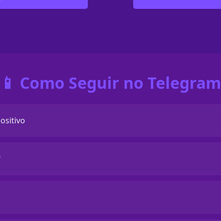
📱 Como Seguir no Telegram
ositivo
"