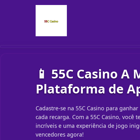
📱 55C Casino A 
Plataforma de A
Cadastre-se na 55C Casino para ganhar
cada recarga. Com a 55C Casino, você 
incríveis e uma experiência de jogo inig
vencedores agora!