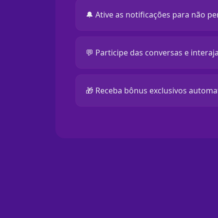
🔔 Ative as notificações para não p
💬 Participe das conversas e interaj
🎁 Receba bônus exclusivos autom