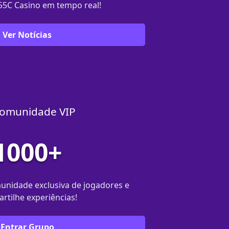
55C Casino em tempo real!
Ver Notícias
Comunidade VIP
1000+
unidade exclusiva de jogadores e
rtilhe experiências!
Entrar Grupo