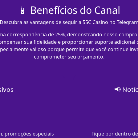
📱 Benefícios do Canal
Descubra as vantagens de seguir a 55C Casino no Telegra
 uma correspondência de 25%, demonstrando nosso comprom
ompensar sua fidelidade e proporcionar suporte adicional
specialmente valioso porque permite que você continue in
comprometer seu orçamento.
sivos
📢 Notí
m, promoções especiais
Fique por dentro d