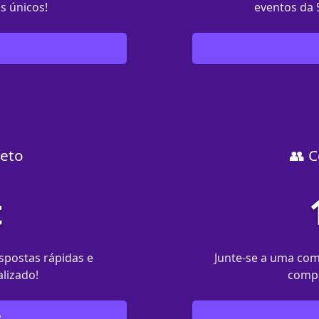
s únicos!
eventos da 
reto
👥 
t
espostas rápidas e
Junte-se a uma com
lizado!
compa
e