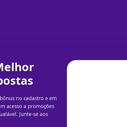
Melhor
postas
 bônus no cadastro e em
tem acesso a promoções
ualável. Junte-se aos