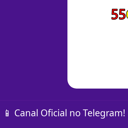
📱 Canal Oficial no Telegram!