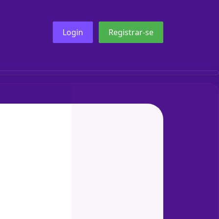
Login
Registrar-se