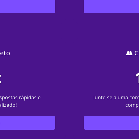
reto
👥 
t
espostas rápidas e
Junte-se a uma com
lizado!
compa
e