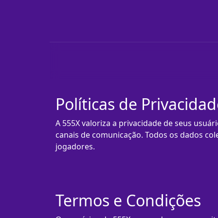
Políticas de Privacida
A 555X valoriza a privacidade de seus usuá
canais de comunicação. Todos os dados cole
jogadores.
Termos e Condições