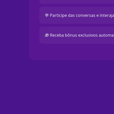
💬 Participe das conversas e interaj
🎁 Receba bônus exclusivos autom