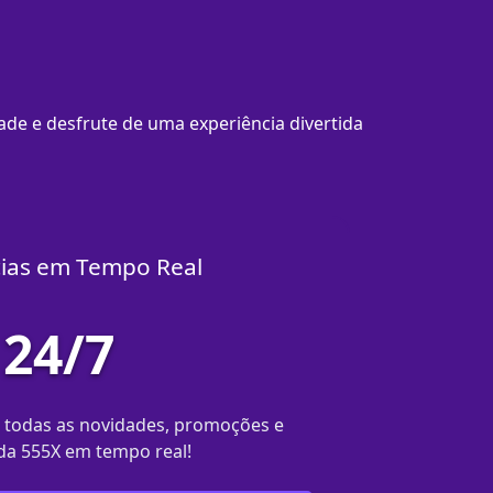
de e desfrute de uma experiência divertida
cias em Tempo Real
24/7
e todas as novidades, promoções e
da 555X em tempo real!