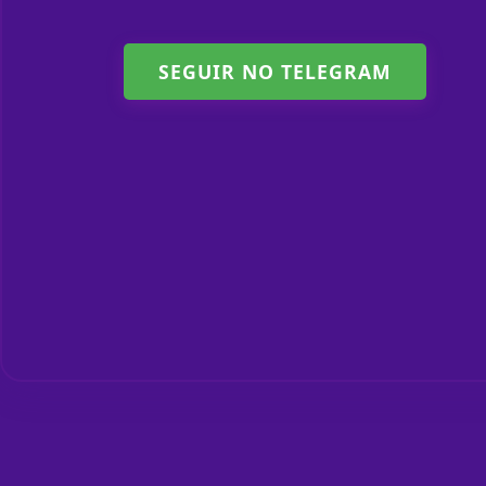
SEGUIR NO TELEGRAM