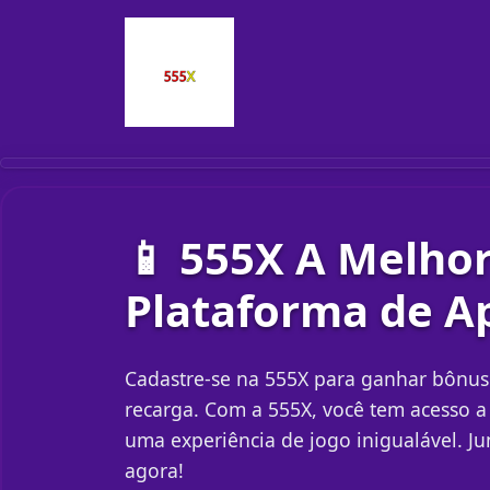
📱 555X A Melho
Plataforma de A
Cadastre-se na 555X para ganhar bônus
recarga. Com a 555X, você tem acesso a
uma experiência de jogo inigualável. J
agora!