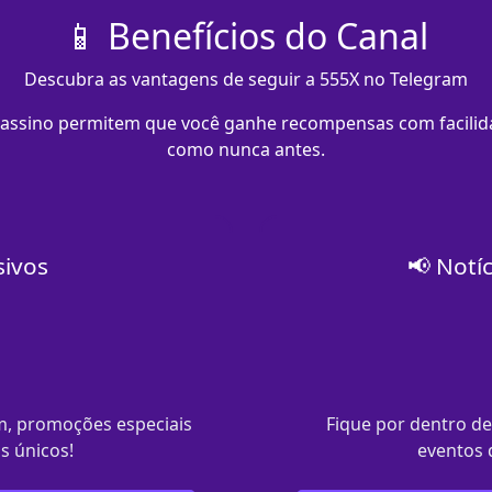
📱 Benefícios do Canal
Descubra as vantagens de seguir a 555X no Telegram
e cassino permitem que você ganhe recompensas com facilida
como nunca antes.
sivos
📢 Notí
m, promoções especiais
Fique por dentro d
s únicos!
eventos 