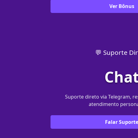
Ver Bônus
💬 Suporte Di
Cha
Suporte direto via Telegram, r
atendimento persona
Falar Suport