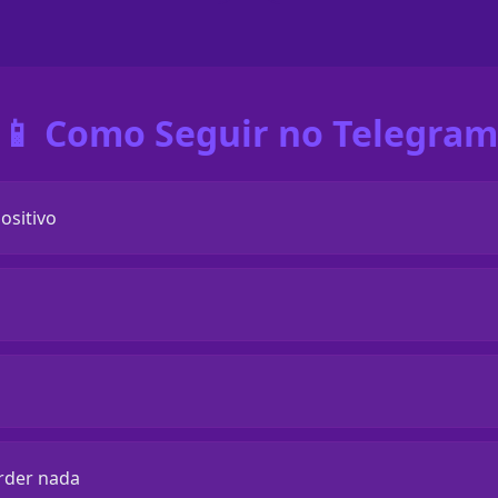
📱 Como Seguir no Telegram
ositivo
erder nada