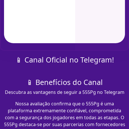
📱 Canal Oficial no Telegram!
📱 Benefícios do Canal
Descubra as vantagens de seguir a 555Pg no Telegram
Nossa avaliação confirma que o 555Pg é uma
plataforma extremamente confiável, comprometida
com a segurança dos jogadores em todas as etapas. O
555Pg destaca-se por suas parcerias com fornecedores