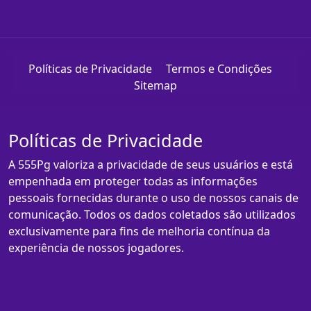
Políticas de Privacidade
Termos e Condições
Sitemap
Políticas de Privacidade
A 555Pg valoriza a privacidade de seus usuários e está
empenhada em proteger todas as informações
pessoais fornecidas durante o uso de nossos canais de
comunicação. Todos os dados coletados são utilizados
exclusivamente para fins de melhoria contínua da
experiência de nossos jogadores.