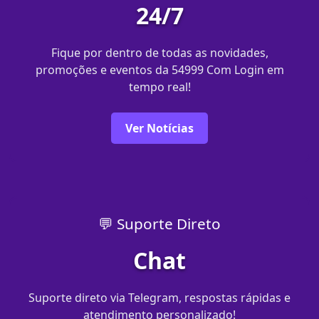
24/7
Fique por dentro de todas as novidades,
promoções e eventos da 54999 Com Login em
tempo real!
Ver Notícias
💬 Suporte Direto
Chat
Suporte direto via Telegram, respostas rápidas e
atendimento personalizado!