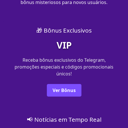
bônus misteriosos para novos usuários.
🎁 Bônus Exclusivos
VIP
Receba bônus exclusivos do Telegram,
promoções especiais e códigos promocionais
únicos!
Ver Bônus
📢 Notícias em Tempo Real