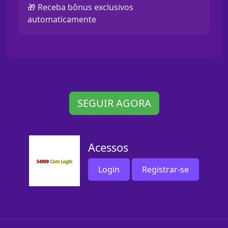
🎁 Receba bônus exclusivos
automaticamente
SEGUIR AGORA
Acessos
Login
Registrar-se