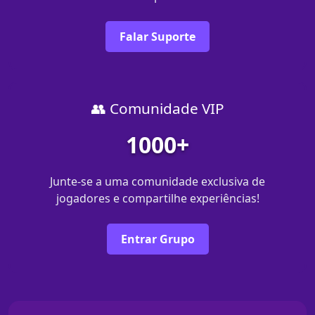
Falar Suporte
👥 Comunidade VIP
1000+
Junte-se a uma comunidade exclusiva de
jogadores e compartilhe experiências!
Entrar Grupo