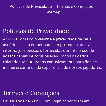
Políticas de Privacidade
Termos e Condições
Sitemap
Políticas de Privacidade
A 54999 Com Login valoriza a privacidade de seus
usuários e está empenhada em proteger todas as
informações pessoais fornecidas durante o uso de
nossos canais de comunicação. Todos os dados
coletados são utilizados exclusivamente para fins de
melhoria contínua da experiência de nossos jogadores.
Termos e Condições
Os usuários da 54999 Com Login concordam em