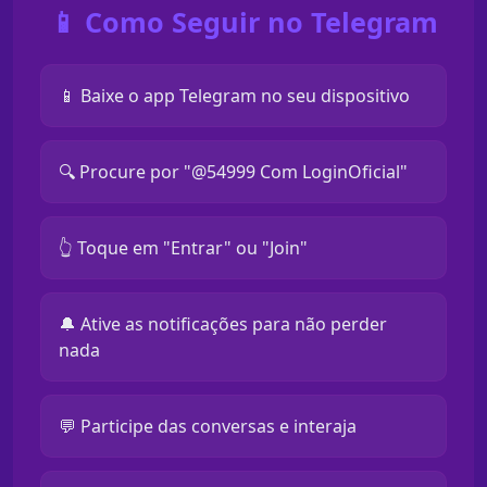
📱 Como Seguir no Telegram
📱 Baixe o app Telegram no seu dispositivo
🔍 Procure por "@54999 Com LoginOficial"
👆 Toque em "Entrar" ou "Join"
🔔 Ative as notificações para não perder
nada
💬 Participe das conversas e interaja