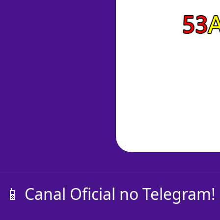
📱 Canal Oficial no Telegram!