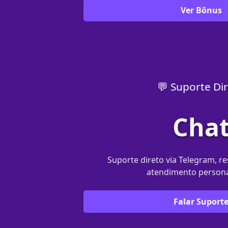
Ver Bônus
💬 Suporte Di
Cha
Suporte direto via Telegram, r
atendimento persona
Falar Suport