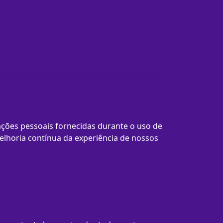
ações pessoais fornecidas durante o uso de
elhoria contínua da experiência de nossos