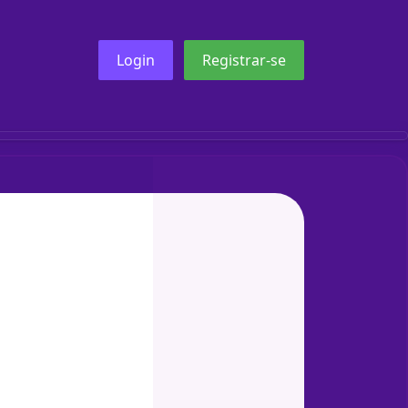
Login
Registrar-se