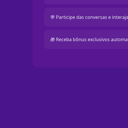
💬 Participe das conversas e interaj
🎁 Receba bônus exclusivos autom