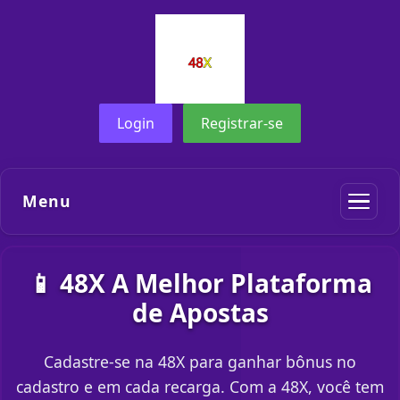
Login
Registrar-se
Menu
📱 48X A Melhor Plataforma
de Apostas
Cadastre-se na 48X para ganhar bônus no
cadastro e em cada recarga. Com a 48X, você tem