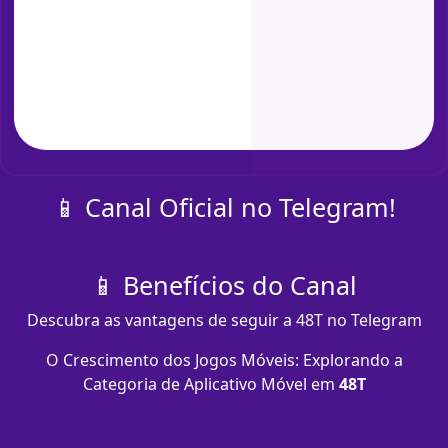
📱 Canal Oficial no Telegram!
📱 Benefícios do Canal
Descubra as vantagens de seguir a 48T no Telegram
O Crescimento dos Jogos Móveis: Explorando a
Categoria de Aplicativo Móvel em
48T