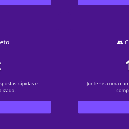
reto
👥 
t
espostas rápidas e
Junte-se a uma com
lizado!
compa
e