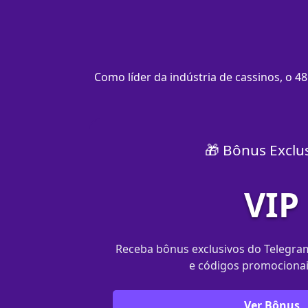
Como líder da indústria de cassinos, o 4
🎁 Bônus Exclu
VIP
Receba bônus exclusivos do Telegra
e códigos promocionai
Ver Bônus