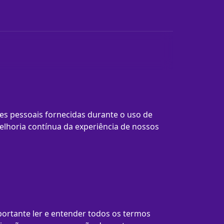
es pessoais fornecidas durante o uso de
elhoria contínua da experiência de nossos
ortante ler e entender todos os termos