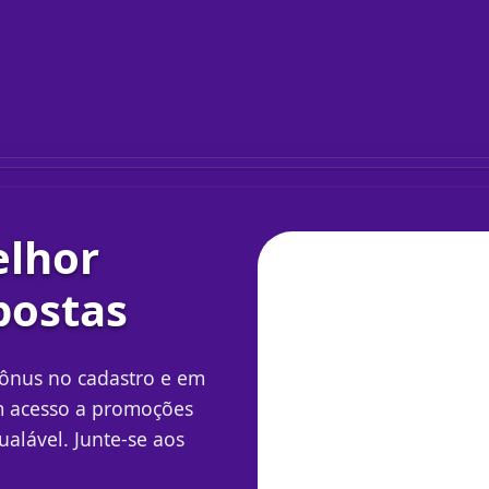
elhor
postas
ônus no cadastro e em
m acesso a promoções
ualável. Junte-se aos