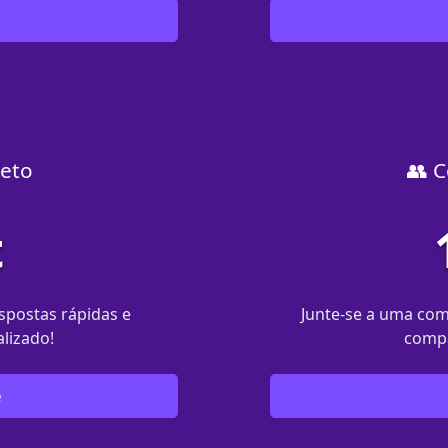
reto
👥 
t
espostas rápidas e
Junte-se a uma com
lizado!
compa
e