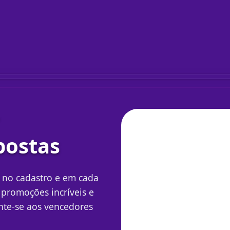
postas
 no cadastro e em cada
 promoções incríveis e
unte-se aos vencedores