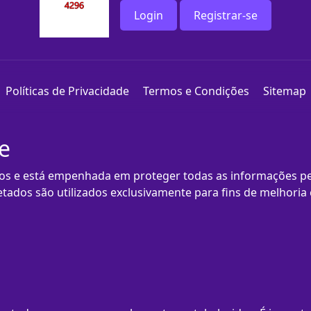
Login
Registrar-se
Políticas de Privacidade
Termos e Condições
Sitemap
de
rios e está empenhada em proteger todas as informações p
tados são utilizados exclusivamente para fins de melhoria