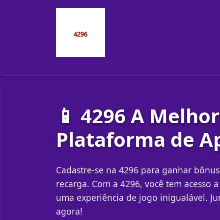
📱 4296 A Melhor
Plataforma de A
Cadastre-se na 4296 para ganhar bônus
recarga. Com a 4296, você tem acesso a
uma experiência de jogo inigualável. J
agora!