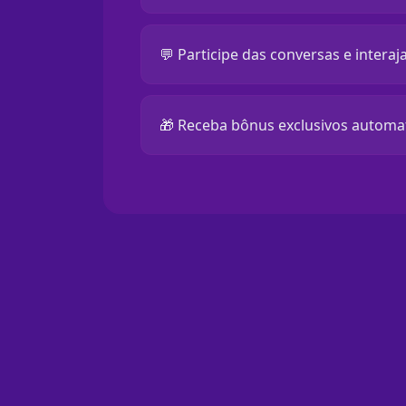
💬 Participe das conversas e interaj
🎁 Receba bônus exclusivos autom