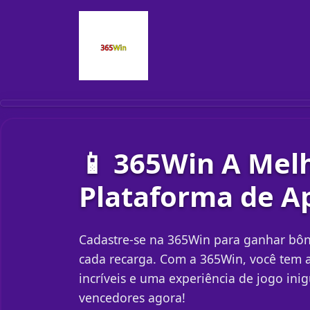
📱 365Win A Mel
Plataforma de A
Cadastre-se na 365Win para ganhar bôn
cada recarga. Com a 365Win, você tem 
incríveis e uma experiência de jogo inig
vencedores agora!