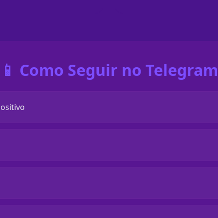
📱 Como Seguir no Telegram
ositivo