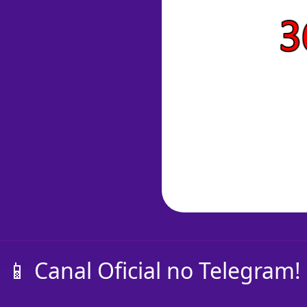
📱 Canal Oficial no Telegram!