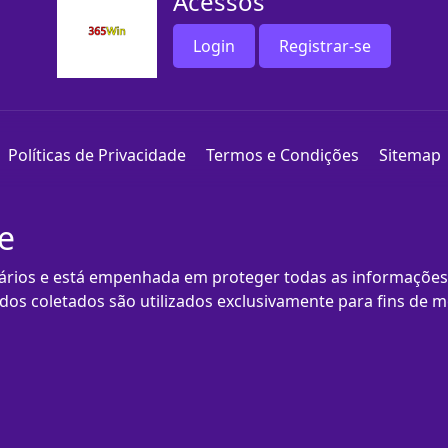
Acessos
Login
Registrar-se
Políticas de Privacidade
Termos e Condições
Sitemap
de
uários e está empenhada em proteger todas as informações
os coletados são utilizados exclusivamente para fins de m