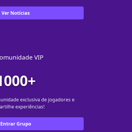
Ver Notícias
Comunidade VIP
1000+
unidade exclusiva de jogadores e
rtilhe experiências!
Entrar Grupo