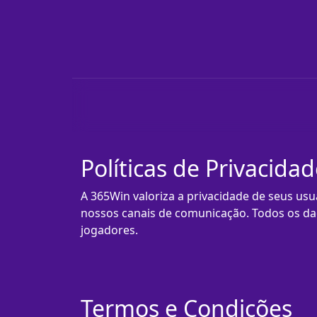
Políticas de Privacida
A 365Win valoriza a privacidade de seus us
nossos canais de comunicação. Todos os dad
jogadores.
Termos e Condições