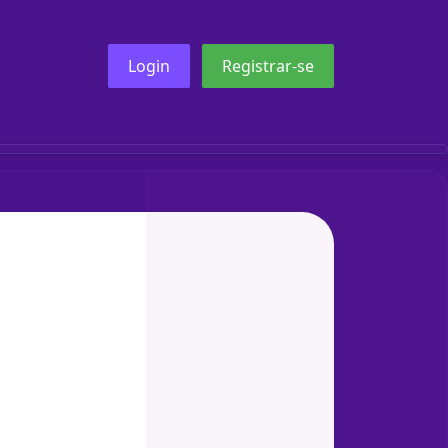
Login
Registrar-se