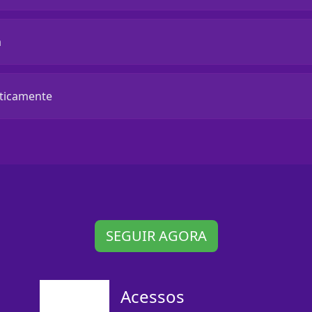
a
aticamente
SEGUIR AGORA
Acessos