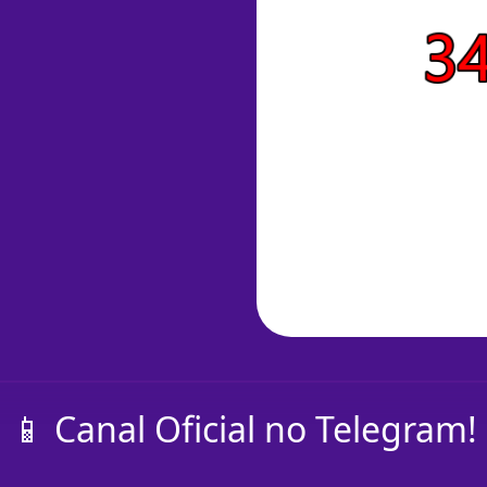
📱 Canal Oficial no Telegram!