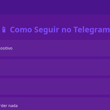
📱 Como Seguir no Telegram
ositivo
erder nada