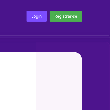
Login
Registrar-se