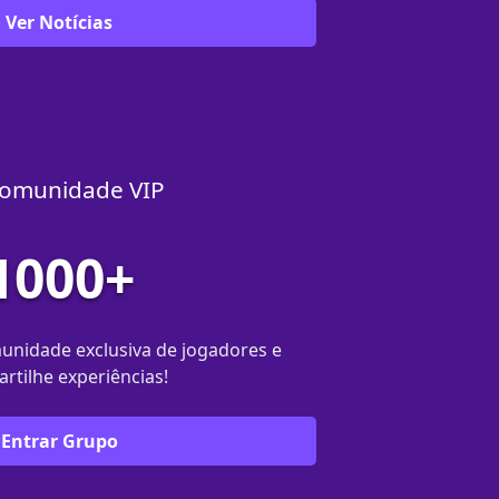
Ver Notícias
Comunidade VIP
1000+
unidade exclusiva de jogadores e
rtilhe experiências!
Entrar Grupo