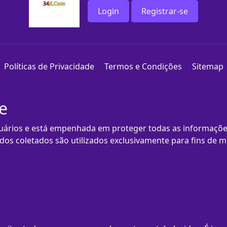
Login
Registrar-se
Políticas de Privacidade
Termos e Condições
Sitemap
de
suários e está empenhada em proteger todas as informaçõe
os coletados são utilizados exclusivamente para fins de m