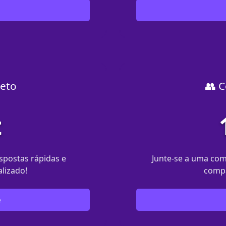
reto
👥 
t
espostas rápidas e
Junte-se a uma com
lizado!
compa
e