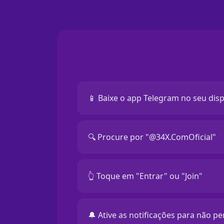
📱 Baixe o app Telegram no seu disp
🔍 Procure por "@34X.ComOficial"
👆 Toque em "Entrar" ou "Join"
🔔 Ative as notificações para não p