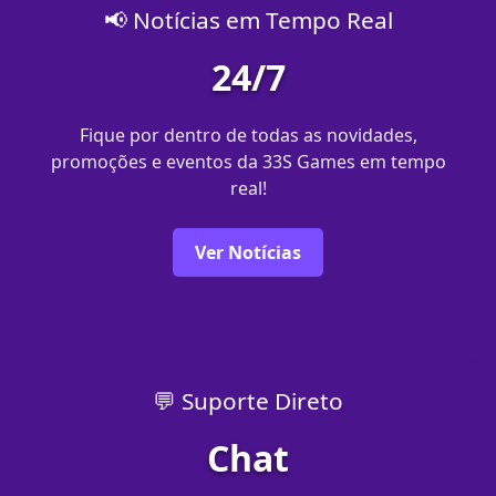
📢 Notícias em Tempo Real
24/7
Fique por dentro de todas as novidades,
promoções e eventos da 33S Games em tempo
real!
Ver Notícias
💬 Suporte Direto
Chat