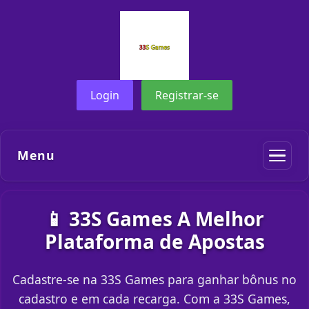
Login
Registrar-se
Menu
📱 33S Games A Melhor
Plataforma de Apostas
Cadastre-se na 33S Games para ganhar bônus no
cadastro e em cada recarga. Com a 33S Games,