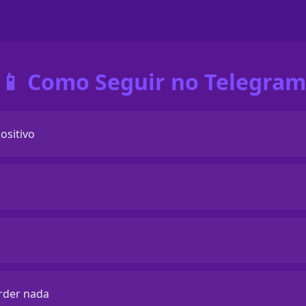
📱 Como Seguir no Telegram
ositivo
erder nada