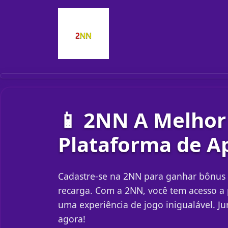
📱 2NN A Melhor
Plataforma de A
Cadastre-se na 2NN para ganhar bônus 
recarga. Com a 2NN, você tem acesso a 
uma experiência de jogo inigualável. J
agora!