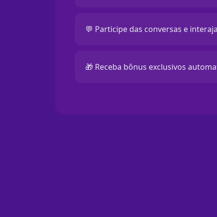
💬 Participe das conversas e interaj
🎁 Receba bônus exclusivos autom