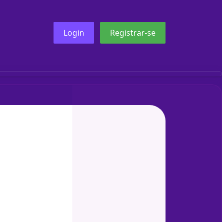
Login
Registrar-se