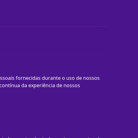
ssoais fornecidas durante o uso de nossos
 contínua da experiência de nossos