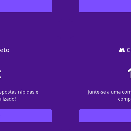
reto
👥 
t
espostas rápidas e
Junte-se a uma com
lizado!
compa
e