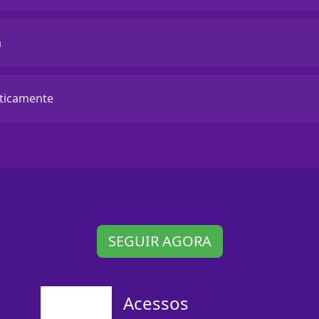
a
aticamente
SEGUIR AGORA
Acessos