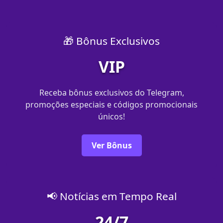
🎁 Bônus Exclusivos
VIP
Receba bônus exclusivos do Telegram,
promoções especiais e códigos promocionais
únicos!
Ver Bônus
📢 Notícias em Tempo Real
24/7