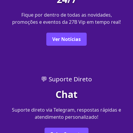
Fique por dentro de todas as novidades,
promoções e eventos da 27B Vip em tempo real!
Ver Notícias
💬 Suporte Direto
Chat
Suporte direto via Telegram, respostas rápidas e
atendimento personalizado!