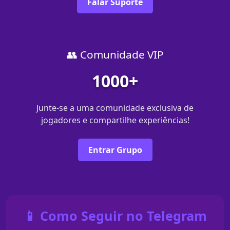
Falar Suporte
👥 Comunidade VIP
1000+
Junte-se a uma comunidade exclusiva de
jogadores e compartilhe experiências!
Entrar Grupo
📱 Como Seguir no Telegram