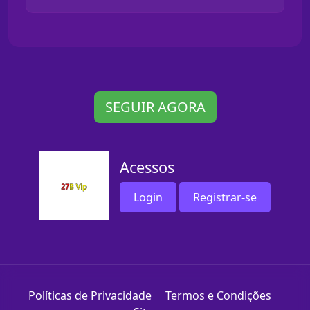
SEGUIR AGORA
Acessos
Login
Registrar-se
Políticas de Privacidade
Termos e Condições