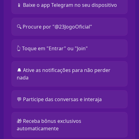
📱 Baixe o app Telegram no seu dispositivo
🔍 Procure por "@23JogoOficial"
👆 Toque em "Entrar" ou "Join"
🔔 Ative as notificações para não perder
nada
💬 Participe das conversas e interaja
🎁 Receba bônus exclusivos
automaticamente