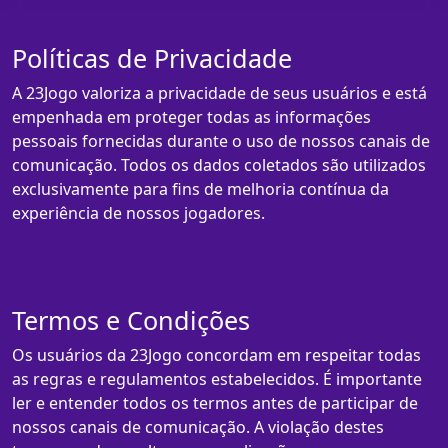
Políticas de Privacidade
A 23Jogo valoriza a privacidade de seus usuários e está
empenhada em proteger todas as informações
pessoais fornecidas durante o uso de nossos canais de
comunicação. Todos os dados coletados são utilizados
exclusivamente para fins de melhoria contínua da
experiência de nossos jogadores.
Termos e Condições
Os usuários da 23Jogo concordam em respeitar todas
as regras e regulamentos estabelecidos. É importante
ler e entender todos os termos antes de participar de
nossos canais de comunicação. A violação destes