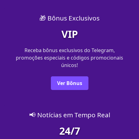
🎁 Bônus Exclusivos
VIP
Receba bônus exclusivos do Telegram,
promoções especiais e códigos promocionais
únicos!
Ver Bônus
📢 Notícias em Tempo Real
24/7