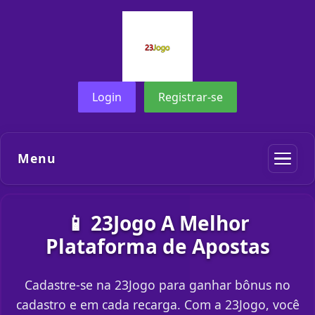
Login
Registrar-se
Menu
📱 23Jogo A Melhor
Plataforma de Apostas
Cadastre-se na 23Jogo para ganhar bônus no
cadastro e em cada recarga. Com a 23Jogo, você