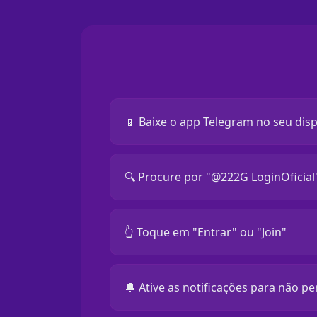
📱 Baixe o app Telegram no seu disp
🔍 Procure por "@222G LoginOficial
👆 Toque em "Entrar" ou "Join"
🔔 Ative as notificações para não p