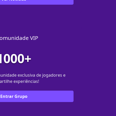
Comunidade VIP
1000+
unidade exclusiva de jogadores e
rtilhe experiências!
Entrar Grupo