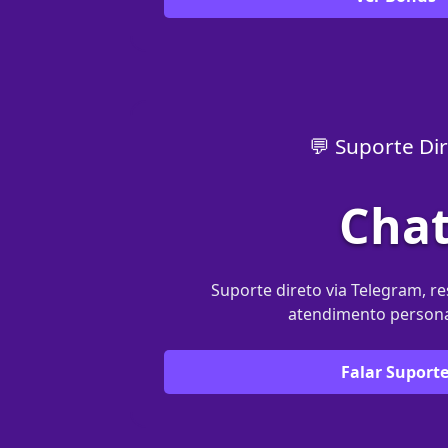
💬 Suporte Di
Cha
Suporte direto via Telegram, r
atendimento persona
Falar Suport