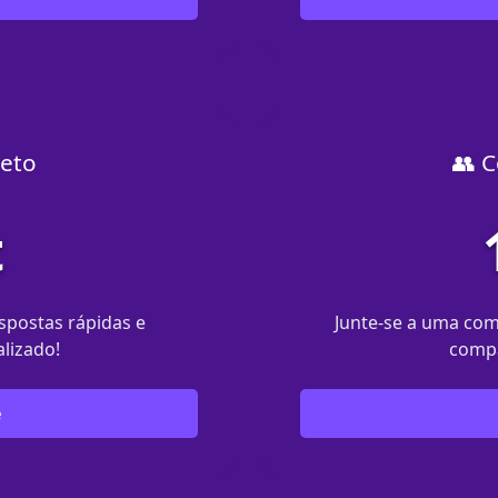
reto
👥 
t
espostas rápidas e
Junte-se a uma com
lizado!
compa
e