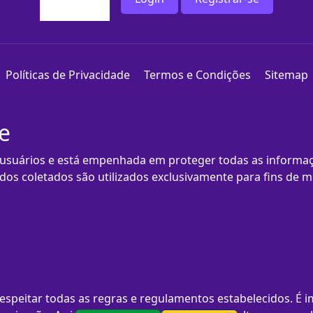
Políticas de Privacidade
Termos e Condições
Sitemap
de
s usuários e está empenhada em proteger todas as informa
os coletados são utilizados exclusivamente para fins de m
peitar todas as regras e regulamentos estabelecidos. É i