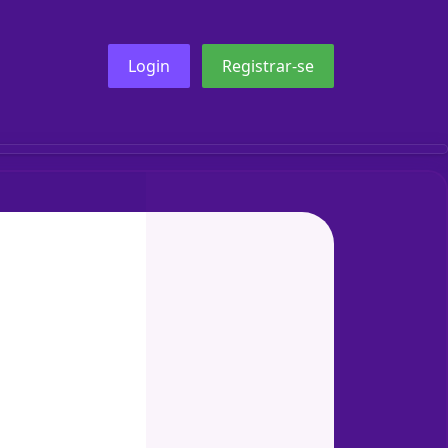
Login
Registrar-se