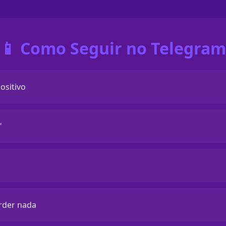
📱 Como Seguir no Telegram
ositivo
"
erder nada