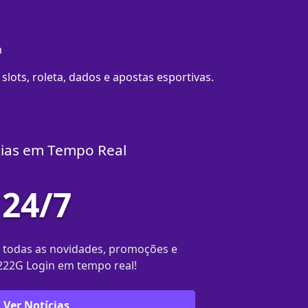
m
lots, roleta, dados e apostas esportivas.
cias em Tempo Real
24/7
e todas as novidades, promoções e
222G Login em tempo real!
Ver Notícias