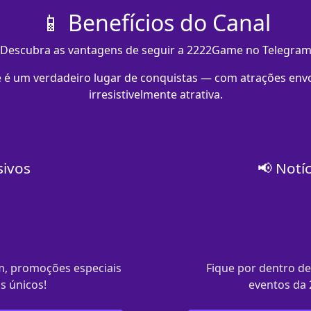
📱 Benefícios do Canal
Descubra as vantagens de seguir a 2222Game no Telegra
é um verdadeiro lugar de conquistas — com atrações envo
irresistivelmente atrativa.
sivos
📢 Notí
m, promoções especiais
Fique por dentro d
s únicos!
eventos da