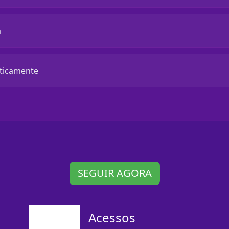
a
aticamente
SEGUIR AGORA
Acessos