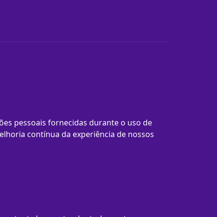
ões pessoais fornecidas durante o uso de
elhoria contínua da experiência de nossos