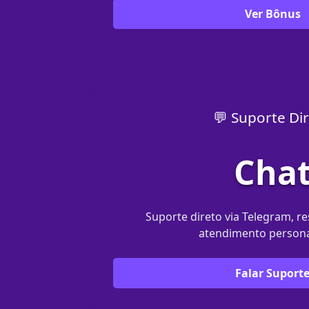
Ver Bônus
💬 Suporte Di
Cha
Suporte direto via Telegram, r
atendimento persona
Falar Suport