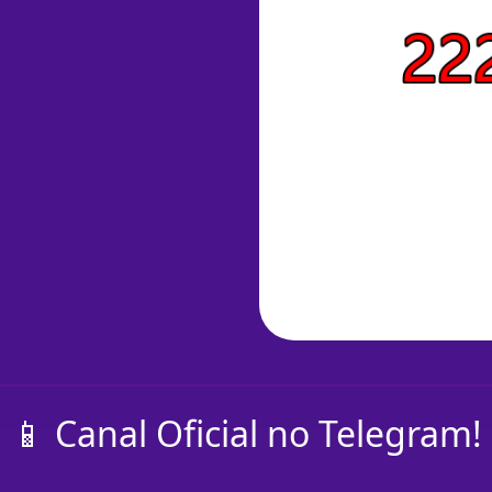
📱 Canal Oficial no Telegram!