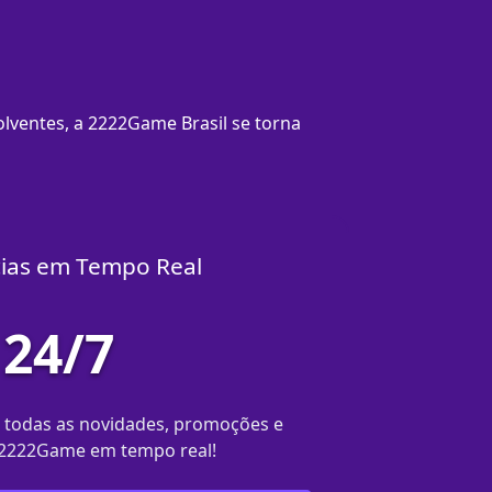
m
lventes, a 2222Game Brasil se torna
cias em Tempo Real
24/7
e todas as novidades, promoções e
 2222Game em tempo real!